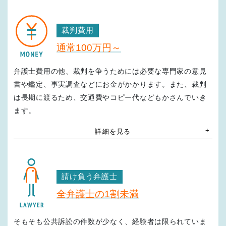
提訴
2018年4月12日
裁判費用
通常100万円～
一審（東京地裁）
2019年5月28日
弁護士費用の他、裁判を争うためには必要な専門家の意見
書や鑑定、事実調査などにお金がかかります。また、裁判
は長期に渡るため、交通費やコピー代などもかさんでいき
二審（東京高裁）
2020年6月25日
ます。
詳細を見る
弁護士費用
三審（最高裁）
2022年5月25日
一審着手金
30
100
万円～
万円
請け負う弁護士
1人当たり
裁判期間
全弁護士の1割未満
控訴審着手金
4
年間
20
50
万円～
万円
1人当たり
そもそも公共訴訟の件数が少なく、経験者は限られていま