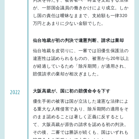
判決を待たず、被害者へ一時金を支給する法律
が、一部国会議員の働きかけにより成立。しか
し国の責任は曖昧なままで、支給額も一律320
万円とあまりに少ない金額でした。
仙台地裁が初の判決で違憲判断、請求は棄却
仙台地裁を皮切りに、一審では旧優生保護法の
違憲性は認められるものの、被害から20年以上
が経過しているため「除斥期間」が適用され、
賠償請求の棄却が相次ぎました。
大阪高裁が、国に初の賠償命令を下す
優生手術の被害は国が立法した違憲な法律によ
る重大な人権侵害であり、除斥期間の適用をそ
のまま認めることは著しく正義に反するとし
て、大阪高裁が原告の請求を認める初の判決。
その後、二審では勝訴が続くも、国はいずれも