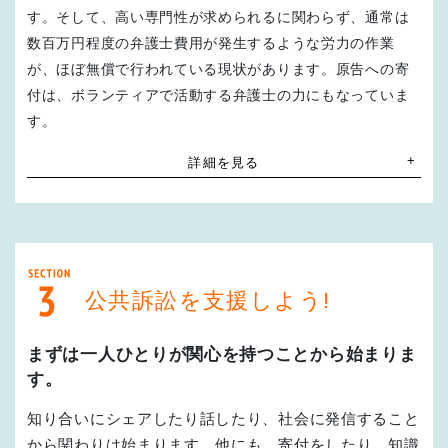
す。そして、高い専門性が求められるに関わらず、通常は
カメルーン人男性死亡事件国賠訴訟
上告審着手金
数百万円程度の弁護士費用が発生するような労力の作業
10
50
万円～
万円
1人当たり
提訴
2017年9月26日
が、ほぼ無償で行われている現状があります。原告への寄
付は、ボランティアで活動する弁護士の力にもなっていま
す。
専門家の意見書謝礼
※専門家自身の行う実験経費等含む
一審（水戸地裁）
2022年9月16日
詳細を見る
5
100
弁護士白書（2024）によると、
万円～
万円
1通
民事事件：年間およそ140,000件
行政事件：年間およそ2,000件
この行政事件の一部が公共訴訟に該当します。
事案解明のため行う
二審（東京高裁）
2024年5月16日
実験・鑑定費用
20
万円～
公共訴訟を支援しよう!
1回
公共訴訟はそもそも
三審（最高裁）
2025年2月26日
まずは一人ひとりが関心を持つことから始まりま
件数が少なく、
裁判に必要な
す。
事実調査費用
経験者や専門家も少ないです
10
万円～
人件費として
知り合いにシェアしたり話したり、社会に発信すること
裁判期間
から関わりは始まります。他にも、寄付をしたり、知識