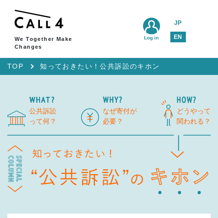
JP
EN
Log in
We Together Make
Changes
TOP
知っておきたい！公共訴訟のキホン
公共訴訟
なぜ寄付が
どうやって
って何？
必要？
関われる？