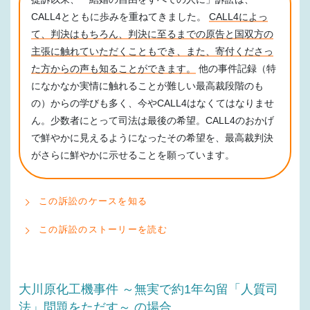
CALL4とともに歩みを重ねてきました。
CALL4によっ
て、判決はもちろん、判決に至るまでの原告と国双方の
主張に触れていただくこともでき、また、寄付くださっ
た方からの声も知ることができます。
他の事件記録（特
になかなか実情に触れることが難しい最高裁段階のも
の）からの学びも多く、今やCALL4はなくてはなりませ
ん。少数者にとって司法は最後の希望。CALL4のおかげ
で鮮やかに見えるようになったその希望を、最高裁判決
がさらに鮮やかに示せることを願っています。
この訴訟のケースを知る
この訴訟のストーリーを読む
大川原化工機事件 ～無実で約1年勾留「人質司
法」問題をただす～ の場合