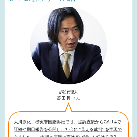
訴訟代理人
髙田 剛
さん
大川原化工機冤罪国賠訴訟では、提訴直後から
CALL4で
証拠や期日報告を公開し、社会に “見える裁判” を実現で
きました。
ご支援や応援の声は長い闘いを続ける原告・