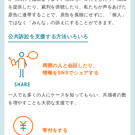
7
年間
日本弁護士会運営「ひまわりリサーチ」によると、
22,000
を提供したり、裁判を傍聴したり。私たちが声をあげた
人近くの弁護士が開所する東京都で
交通費・印紙等の実費
「行政紛争（住民
原告に連帯することで、原告を孤独にせずに、「個人」
側）」検索表示弁護士数：24人
3
（2026年1月時点）
ではなく「みんな」の訴えにすることができます。
万円～
交通費
1.6
万円～
印紙代
原告1人あたり
公共訴訟を支援する方法いろいろ
公共訴訟を
印刷費・コピー代
請け負う弁護士は
1
周囲の人と会話したり、
万円～
審級ごとに
ごくわずかです
情報をSNSでシェアする
※多いもので数十万円～
※上記金額は、作業量を考えた場合に通常要する平均的な金額です。
実際には原告が費用を捻出できず、弁護士や専門家への費用は上記のように支
一人でも多くの人にケースを知ってもらい、共感者の数
払われていないのが現状です。
を増やすことも大切な支援です。
寄付をする