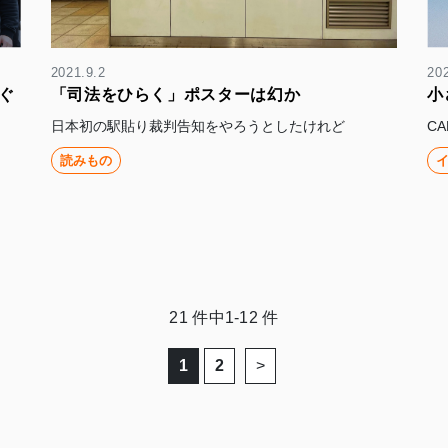
2021.9.2
202
ぐ
「司法をひらく」ポスターは幻か
小
日本初の駅貼り裁判告知をやろうとしたけれど
C
読みもの
21
件中
1-12
件
1
2
>