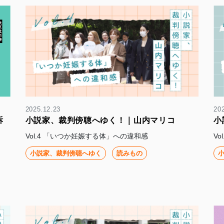
2025.12.23
20
訴
小説家、裁判傍聴へゆく！｜山内マリコ
小
Vol.4 「いつか妊娠する体」への違和感
V
小説家、裁判傍聴へゆく
読みもの