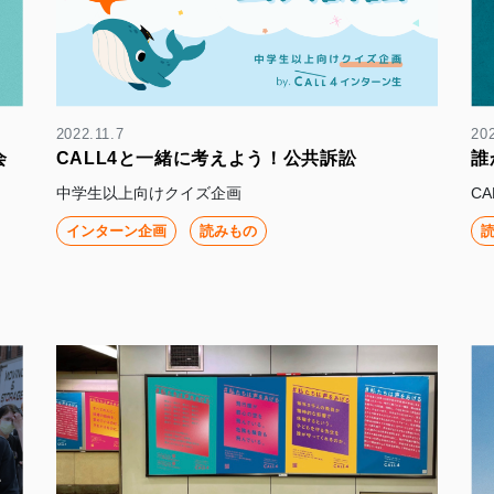
2022.11.7
202
会
CALL4と一緒に考えよう！公共訴訟
誰
中学生以上向けクイズ企画
C
インターン企画
読みもの