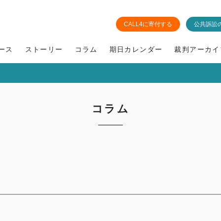
CALL4に寄付する
公共訴訟
ース
ストーリー
コラム
期日カレンダー
裁判アーカイ
コラム