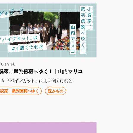
25.10.16
説家、裁判傍聴へゆく！｜山内マリコ
ol.３ 「パイプカット」はよく聞くけれど
小説家、裁判傍聴へゆく
読みもの