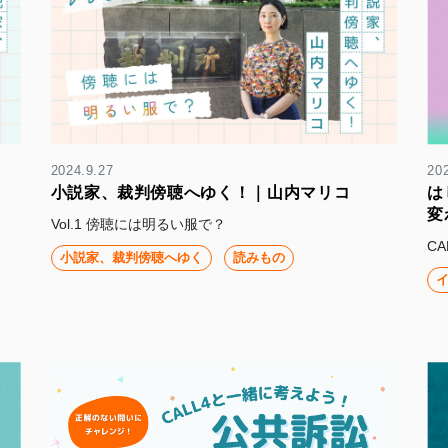
2024.9.27
20
小説家、裁判傍聴へゆく！｜山内マリコ
は
変
Vol.1 傍聴には明るい服で？
C
小説家、裁判傍聴へゆく
読みもの