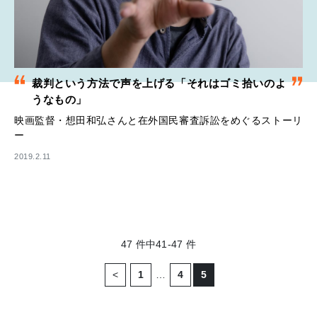
裁判という方法で声を上げる「それはゴミ拾いのよ
うなもの」
映画監督・想田和弘さんと在外国民審査訴訟をめぐるストーリ
ー
2019.2.11
47
件中
41-47
件
<
1
…
4
5