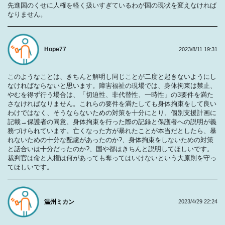
先進国のくせに人権を軽く扱いすぎているわが国の現状を変えなければ
なりません。
Hope77
2023/8/11 19:31
このようなことは、きちんと解明し同じことが二度と起きないようにし
なければならないと思います。障害福祉の現場では、身体拘束は禁止、
やむを得ず行う場合は、「切迫性、非代替性、一時性」の3要件を満た
さなければなりません。これらの要件を満たしても身体拘束をして良い
わけではなく、そうならないための対策を十分にとり、個別支援計画に
記載→保護者の同意、身体拘束を行った際の記録と保護者への説明が義
務づけられています。亡くなった方が暴れたことが本当だとしたら、暴
れないための十分な配慮があったのか?、身体拘束をしないための対策
と話合いは十分だったのか?、国や都はきちんと説明してほしいです。
裁判官は命と人権は何があっても奪ってはいけないという大原則を守っ
てほしいです。
温州ミカン
2023/4/29 22:24