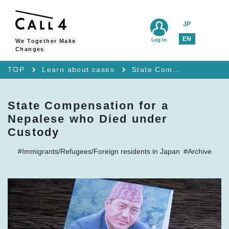
JP
EN
Log in
We Together Make
Changes
TOP
Learn about cases
State Compensation for a Nepalese who Died under Custody
State Compensation for a
Nepalese who Died under
Custody
#Immigrants/Refugees/Foreign residents in Japan
#Archive