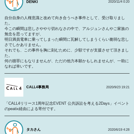
DENKI
2020/11/4 0:20
自分自身の人権意識と改めて向き合うべき事件として、受け取りまし
た。
今この瞬間は悲しさややり切れなさの中で、アルジュンさんやご家族の
無念を思ってますが、
明日満員電車に乗ってしまった瞬間に瓦解してしまうくらい脆弱な悲し
さでしかありません。
それでも、この事件を胸に刻むために、少額ですが支援させて頂きまし
た。
何の贖罪にもなりませんが、ただの他力本願かもしれませんが、一助に
なれば幸いです。
CALL4事務局
2020/9/23 19:21
「CALL4リリース1周年記念EVENT 公共訴訟を考える2Days」イベント
のpeatix経由による寄付です。
タカさん
2020/6/19 4:28