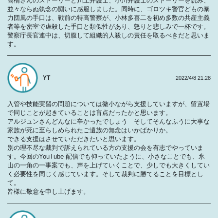
高橋さんのストーリーと川上弁護士、小川弁護士のストーリーを読み、
並々ならぬ執念の闘いに感服しました。同時に、ゴロツキ警官どもの暴
力団風の手口は、戦前の特高警察が、小林多喜二を初め多数の共産主義
者等を密室で虐殺した手口と類似性があり、怒りと悲しみで一杯です。
警察庁長官連中は、切腹して組織的人殺しの責任を取るべきだと思いま
す。
YT
2022/4/8 21:28
入管や技能実習の問題については微小ながら支援していますが、留置場
で同じことが起きていることは盲点だったかと思います。
アルジュンさんどんなに辛かったでしょう そしてそんなふうに大事な
家族が死に至らしめられたご遺族の無念はいかばかりか。
できる支援はさせていただきたいと思います。
別の理不尽な裁判で訴えられている方の支援の会を有志でやっていま
す。今回のYouTube 配信でも仰っていたように、小さなことでも、氷
山の一角の一事案でも、声を上げていくことで、少しでも大きくしてい
く必要性を同じく感じています。そして裁判に勝てることを目標とし
て。
皆様に敬意を申し上げます。