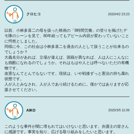
クロヒコ
2020/4/2 23:23
以前、小林多喜二の母を扱った映画の「8時間労働」の登りを掲げたデ
モ隊のシーンを見て、80年経ってもアピール内容が変わっていないこと
に愕然としました。
同様に今、この社会は小林多喜二を過去の人として扱うことが出来るの
でしょうか？
大義名分があれば、立場が違えば、国籍が異なれば、人は人にこんなに
も残酷になれるのでしょうか。それはもはや人とは呼べないただの有機
物です。
改憲なんてとんでもないです。現状は、いや戦後ずっと憲法の持ち腐れ
状態です。
人が人とみなされ、人が人であり続けるために。僅かではありますが応
援させてください。
AIKO
2020/3/5 11:09
このような事件が闇に埋もれてはいけないと思います。弁護士の皆さん
に感謝です。事実を知り、広げる取り組みをしたいと思います。