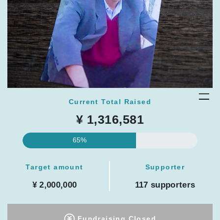
Current Total Raised
¥ 1,316,581
65%
Target amount
Supporter
¥ 2,000,000
117 supporters
Fundraising Closed