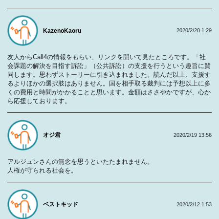
KazenoKaoru
2020/2/20 1:29
友人からCall4の情報をもらい、リンクを開いて見たところです。「社
会課題の解決を目指す訴訟」（公共訴訟）の支援を行うという趣旨に賛
同します。思わずストーリーに引き込まれました。読んだ以上、支援す
るよりほかの選択肢はありません。国を相手取る裁判には予想以上に多
くの費用と時間がかかることと思います。金額はささやかですが、心か
ら応援しております。
オジ君
2020/2/19 13:56
アルジュンさんの無念を思うといたたまれません。
人権が守られる社会を。
ベストキッド
2020/2/12 1:53