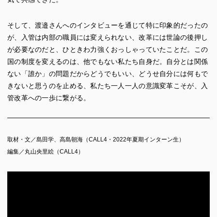
そして、渡邉さんへのインタビューを通じて特に印象的だったの
が、入管は内部の職員には変えられない、改革には世論の後押し
が必要なのだと、ひときわ力強くおっしゃっていたことだ。この
国の制度を変えるのは、他でもない私たち自身だ。自分とは関係
ない「誰か」の問題だからどうでもいい、どうせ自分には何もで
きないと思うのを止める、私たち一人一人の意識変革こそが、入
管改革への一歩に繋がる。
取材・⽂／島田学、高島朝海（CALL4・2022年夏期インターン生）
編集／丸山央里絵（CALL4）