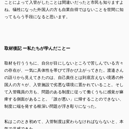
ことによって入管がしたことは間違いだったと市民も知りますよ
ね。犠牲になった外国人の方も自業自得ではないことを世間に知
ってもらう手段になると思います。
取材後記 ー私たちが学んだことー
取材を行ううちに、自分が目にしないところで苦しんでいる方々
の存在が、一気に具体性を帯びて浮かび上がってきた。渡邉さん
の語りから見えてきたのは、自己責任とは到底言えない境遇の外
国人の方々が、入管施設で劣悪な環境に置かれていること。そし
て入管職員の方も、問題のある制度に従って働くうちに感覚が麻
痺する側面があること。「誰が悪い」に帰することのできない、
制度に端を発する根深い問題が浮き彫りになった。
私はこのとき初めて、入管制度は変わらなければならないと、本
気で共感できた。