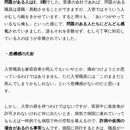
問題がある人は2、3割
でした。普通の会社であれば、問題がある
職員は退職・異動させることができますが、入管ではそういう人
がむしろ幅をきかせています。すると周りも、「あいつがやって
いるなら俺も」といった感じで、
問題のある人たちにどんどん感
化
されていきました。誰もそれを非難せず、むしろ丁寧に対応し
ている人のほうが非難されていました。
・危機感の欠如
入管職員も被収容者が死んでもいいやとか、痛めつけようとか思
っているわけではありません。ただ入管職員には「このままだと
死んでしまうかもしれない」という危機感がないのだと思いま
す。
しかし、入管の肩を持つわけではないですが、収容中に仮放免が
許可されないけれど外に出たいとき、病気で病院に連れていって
もらえば一時的でも病院で外の空気を吸えるので、
詐病や仮病の
場合があるのも事実
なんです。病院に同行するときは、職員が一