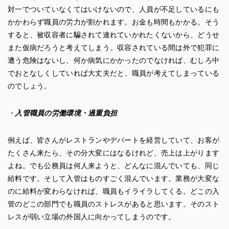
対一でついていなくてはいけないので、人員が不足しているにも
かかわらず職員の労力が割かれます。お金も時間もかかる。そう
すると、被収容者に騙されて連れていかれたくないから、どうせ
また仮病だろうと考えてしまう。収容されている間は外で犯罪に
遭う危険はないし、何か病気にかかったのでなければ、むしろ中
でおとなしくしていれば大丈夫だと、職員が考えてしまっている
のでしょう。
・
入管職員の労働環境・過重負担
例えば、皆さんがレストランやデパートを経営していて、お客が
たくさん来たら、その分大変にはなるけれど、売上は上がります
よね。でも公務員は何人来ようと、どんなに混んでいても、同じ
給料です。そして入管はものすごく混んでいます。業務が大変な
のに給料が変わらなければ、職員もイライラしてくる。どこの入
管のどこの部門でも職員のストレスがあると思います。そのスト
レスが弱い立場の外国人に向かってしまうのです。