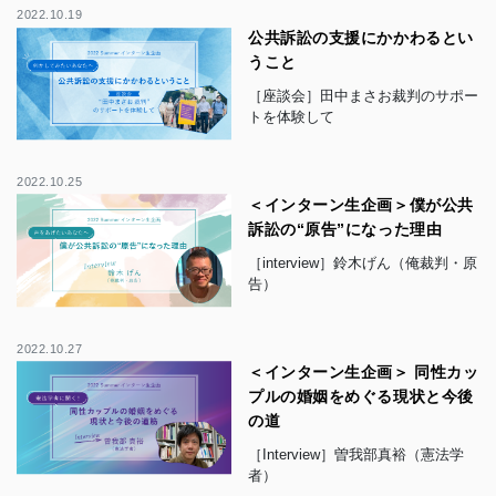
2022.10.19
公共訴訟の支援にかかわるとい
うこと
［座談会］田中まさお裁判のサポー
トを体験して
2022.10.25
＜インターン生企画＞僕が公共
訴訟の“原告”になった理由
［interview］鈴木げん（俺裁判・原
告）
2022.10.27
＜インターン生企画＞ 同性カッ
プルの婚姻をめぐる現状と今後
の道
［Interview］曽我部真裕（憲法学
者）