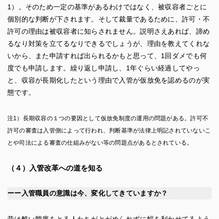
1）。そのため一定の基準があるわけではなく、被収容者ごとに
個別的な判断が下されます。そして裁量であるために、許可・不
許可の理由は被収容者に知らされません。説明さえあれば、諦め
るなり対策を立てるなりできるでしょうが、理由を教えてくれな
いから、また申請すれば出られるかもと思って、1回ダメでも何
度でも申請します。繰り返し申請し、1年ぐらい経過してやっ
と、収容が長期化したという理由で入管が仮放免を認めるのが実
態です。
注1）長期収容の１つの要因として仮放免制度の運用の問題がある。許可不
許可の審査は入管側によって行われ、判断基準が法律上明記されていないこ
とや司法による審査の仕組みがない等の問題点があるとされている。
（４）
入管改革への道を知る
ーー入管職員の意識は今、変化してきていますか？
昔は酷い態度をとる人たちがとがめられずに幅を利かせてるよう