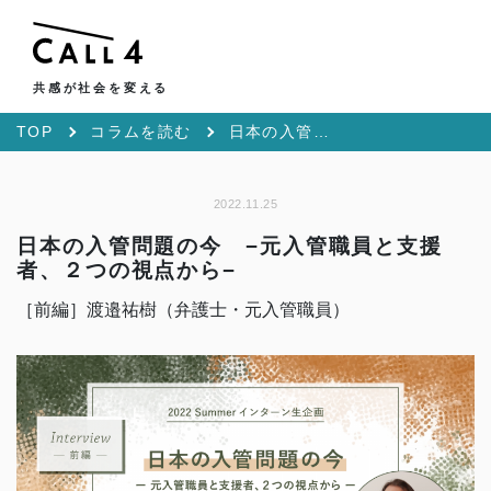
共感が社会を変える
TOP
コラムを読む
日本の入管問題の今 −元入管職員と支援者、２つの視点から−
2022.11.25
日本の入管問題の今 −元入管職員と支援
者、２つの視点から−
［前編］渡邉祐樹（弁護士・元入管職員）