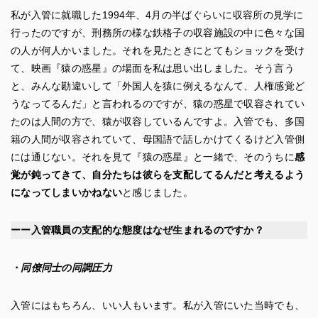
私が入管に就職した1994年、4月の半ばぐらいに収容所の見学に
行ったのですが、刑務所の様な鉄格子の収容施設の中に色々な国
の人が何人かいました。それを見たときにとてもショックを受け
て、映画『猿の惑星』の場面を私は思い出しました。そう言う
と、みんな勘違いして「外国人を猿に例えるなんて、人権感覚ど
うなってるんだ」と言われるのですが、猿の惑星で収容されてい
たのは人間の方で、猿が収容しているんですよ。入管でも、多国
籍の人間が収容されていて、母国語で話しかけてくるけど入管側
には通じない。それを見て『猿の惑星』と一緒で、そのうちに
感
覚が鈍ってきて、自分たちは彼らを支配してるんだと考えるよう
になってしまいかねない
と感じました。
ーー入管職員の支配的な態度はなぜ生まれるのですか？
・同僚同士の同調圧力
入管にはもちろん、いい人もいます。私が入管にいた当時でも、