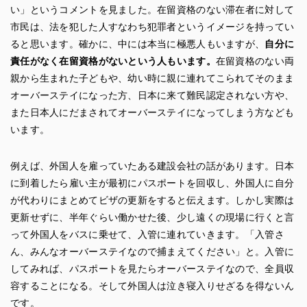
い」というコメントを見ました。在留資格のない滞在者に対して
市民は、法を犯した人すなわち犯罪者というイメージを持ってい
ると思います。確かに、中には本当に極悪人もいますが、
自分に
責任がなく在留資格がないという人もいます。
在留資格のない両
親から生まれた子どもや、幼い時に親に連れてこられてそのまま
オーバーステイになった方、日本に来て難民認定されない方や、
また日本人にだまされてオーバーステイになってしまう方なども
います。
例えば、外国人を雇っていたある建設会社の話があります。日本
に到着したら雇い主が最初にパスポートを回収し、外国人に自分
が代わりにまとめてビザの更新をすると伝えます。しかし実際は
更新せずに、半年ぐらい働かせた後、少し遠くの現場に行くと言
って外国人をバスに乗せて、入管に連れていきます。「入管さ
ん、みんなオーバーステイなので捕まえてください」と。入管に
してみれば、パスポートを見たらオーバーステイなので、全員収
容することになる。そして外国人は泣き寝入りせざるを得ないん
です。