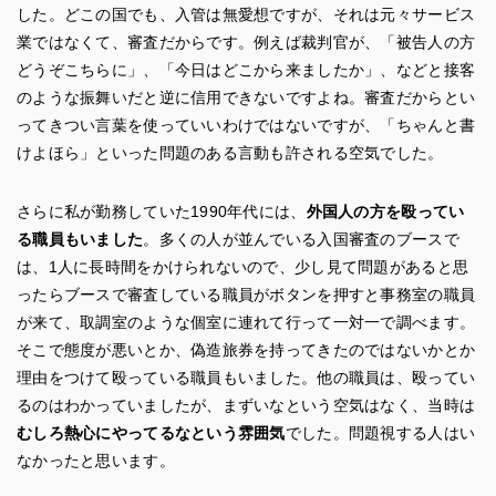
した。どこの国でも、入管は無愛想ですが、それは元々サービス
業ではなくて、審査だからです。例えば裁判官が、「被告人の方
どうぞこちらに」、「今日はどこから来ましたか」、などと接客
のような振舞いだと逆に信用できないですよね。審査だからとい
ってきつい言葉を使っていいわけではないですが、「ちゃんと書
けよほら」といった問題のある言動も許される空気でした。
さらに私が勤務していた1990年代には、
外国人の方を殴ってい
る職員もいました
。多くの人が並んでいる入国審査のブースで
は、1人に長時間をかけられないので、少し見て問題があると思
ったらブースで審査している職員がボタンを押すと事務室の職員
が来て、取調室のような個室に連れて行って一対一で調べます。
そこで態度が悪いとか、偽造旅券を持ってきたのではないかとか
理由をつけて殴っている職員もいました。他の職員は、殴ってい
るのはわかっていましたが、まずいなという空気はなく、当時は
むしろ熱心にやってるなという雰囲気
でした。問題視する人はい
なかったと思います。