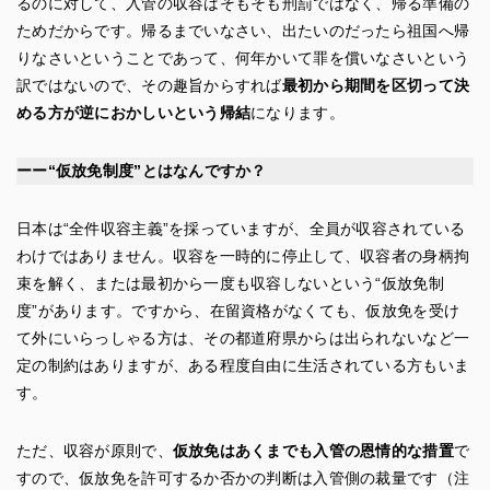
るのに対して、入管の収容はそもそも刑罰ではなく、帰る準備の
ためだからです。帰るまでいなさい、出たいのだったら祖国へ帰
りなさいということであって、何年かいて罪を償いなさいという
訳ではないので、その趣旨からすれば
最初から期間を区切って決
める方が逆におかしいという帰結
になります。
ーー“仮放免制度”とはなんですか？
日本は“全件収容主義”を採っていますが、全員が収容されている
わけではありません。収容を一時的に停止して、収容者の身柄拘
束を解く、または最初から一度も収容しないという“仮放免制
度”があります。ですから、在留資格がなくても、仮放免を受け
て外にいらっしゃる方は、その都道府県からは出られないなど一
定の制約はありますが、ある程度自由に生活されている方もいま
す。
ただ、収容が原則で、
仮放免はあくまでも入管の恩情的な措置
で
すので、仮放免を許可するか否かの判断は入管側の裁量です（注