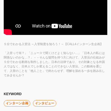
５分でわかる入管法 ～入管制度を知ろう！～【CALL4インターン生企画】
「入管って何？」「ニュースで聞くけどよく知らない…」「日本人の私には
関係ないのかな…？」－－そんな疑問を持つ方に向けて、入管法の仕組みが
５分でわかる動画を制作しました。日本の法律であり、その対象となる外国
人ではなく、日本人でしか変えることのできない入管法。この動画を通じ
て、入管のことを「他人ごと」で終わらせず、理解を深める一歩を踏み出し
てみませんか？
KEYWORD
インターン企画
インタビュー