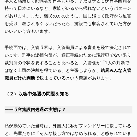
本人と結婚して配偶者が日本にいる、または子どもが日本国籍を
持って日本にいるなど、家族がいるから帰れないというパターン
があります。また、難民の方のように、国に帰って政府から迫害
を受け、殺されるぐらいだったら、施設でも収容されていた方が
いいという方もいます。
手続面では、入管収容は、入管職員による審査を経て決定されて
います。刑事の逮捕勾留が、適正手続のために現行犯でない限り
裁判所の令状を要することと比べると、入管側が「1人の判断で
はなく上司の決裁を得ている」と主張しようが、
結局みんな入管
職員だけの判断で決まっている
という問題があります。
（２）
収容中処遇の問題を知る
ーー収容施設内処遇の実態は？
私が勤めていた当時は、外国人に私がフレンドリーに接している
と、先輩たちに「そんな接し方ではなめられる」と怒られていま