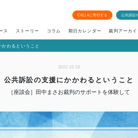
CALL4に寄付する
公共訴訟
ース
ストーリー
コラム
期日カレンダー
裁判アーカイ
かかわるということ
2022.10.19
公共訴訟の支援にかかわるということ
［座談会］田中まさお裁判のサポートを体験して