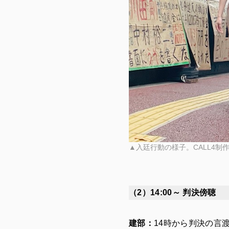
▲入廷行動の様子。CALL4
（2）14:00～ 判決傍聴
建部：
14時から判決の言