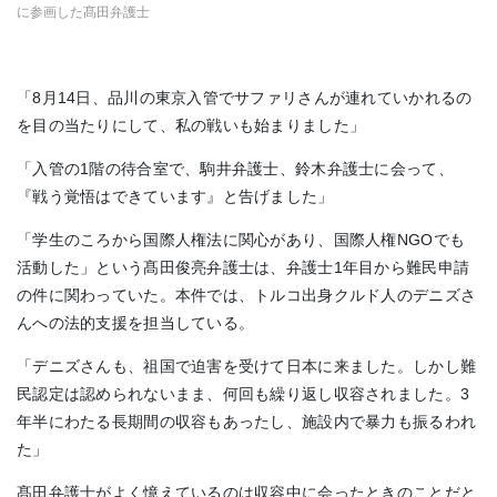
に参画した髙田弁護士
「8月14日、品川の東京入管でサファリさんが連れていかれるの
を目の当たりにして、私の戦いも始まりました」
「入管の1階の待合室で、駒井弁護士、鈴木弁護士に会って、
『戦う覚悟はできています』と告げました」
「学生のころから国際人権法に関心があり、国際人権NGOでも
活動した」という髙田俊亮弁護士は、弁護士1年目から難民申請
の件に関わっていた。本件では、トルコ出身クルド人のデニズさ
んへの法的支援を担当している。
「デニズさんも、祖国で迫害を受けて日本に来ました。しかし難
民認定は認められないまま、何回も繰り返し収容されました。3
年半にわたる長期間の収容もあったし、施設内で暴力も振るわれ
た」
髙田弁護士がよく憶えているのは収容中に会ったときのことだと