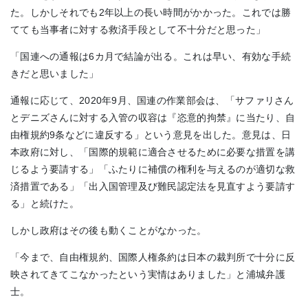
た。しかしそれでも2年以上の長い時間がかかった。これでは勝
てても当事者に対する救済手段として不十分だと思った」
「国連への通報は6カ月で結論が出る。これは早い、有効な手続
きだと思いました」
通報に応じて、2020年9月、国連の作業部会は、「サファリさん
とデニズさんに対する入管の収容は『恣意的拘禁』に当たり、自
由権規約9条などに違反する」という意見を出した。意見は、日
本政府に対し、「国際的規範に適合させるために必要な措置を講
じるよう要請する」「ふたりに補償の権利を与えるのが適切な救
済措置である」「出入国管理及び難民認定法を見直すよう要請す
る」と続けた。
しかし政府はその後も動くことがなかった。
「今まで、自由権規約、国際人権条約は日本の裁判所で十分に反
映されてきてこなかったという実情はありました」と浦城弁護
士。