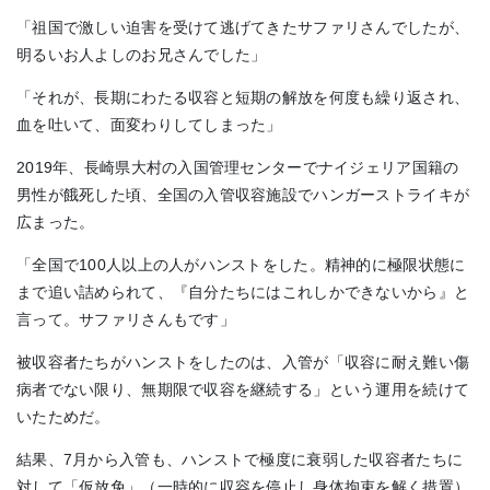
「祖国で激しい迫害を受けて逃げてきたサファリさんでしたが、
明るいお人よしのお兄さんでした」
「それが、長期にわたる収容と短期の解放を何度も繰り返され、
血を吐いて、面変わりしてしまった」
2019年、長崎県大村の入国管理センターでナイジェリア国籍の
男性が餓死した頃、全国の入管収容施設でハンガーストライキが
広まった。
「全国で100人以上の人がハンストをした。精神的に極限状態に
まで追い詰められて、『自分たちにはこれしかできないから』と
言って。サファリさんもです」
被収容者たちがハンストをしたのは、入管が「収容に耐え難い傷
病者でない限り、無期限で収容を継続する」という運用を続けて
いたためだ。
結果、7月から入管も、ハンストで極度に衰弱した収容者たちに
対して「仮放免」（一時的に収容を停止し身体拘束を解く措置）