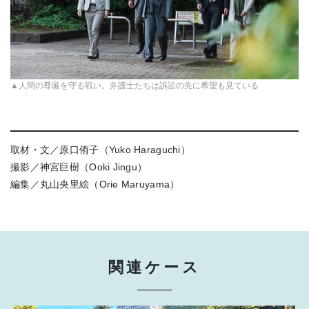
▲人間の尊厳を守る戦い。弁護士たちは訴訟の先に希望も見ている
取材・文／原口侑子（Yuko Haraguchi）
撮影／神宮巨樹（Ooki Jingu）
編集／丸山央里絵（Orie Maruyama）
関連ケース