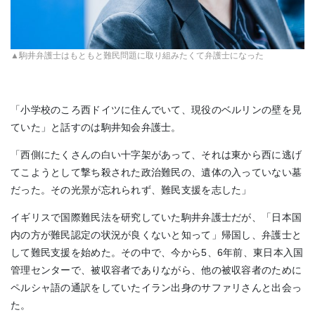
▲駒井弁護士はもともと難民問題に取り組みたくて弁護士になった
「小学校のころ西ドイツに住んでいて、現役のベルリンの壁を見
ていた」と話すのは駒井知会弁護士。
「西側にたくさんの白い十字架があって、それは東から西に逃げ
てこようとして撃ち殺された政治難民の、遺体の入っていない墓
だった。その光景が忘れられず、難民支援を志した」
イギリスで国際難民法を研究していた駒井弁護士だが、「日本国
内の方が難民認定の状況が良くないと知って」帰国し、弁護士と
して難民支援を始めた。その中で、今から5、6年前、東日本入国
管理センターで、被収容者でありながら、他の被収容者のために
ペルシャ語の通訳をしていたイラン出身のサファリさんと出会っ
た。