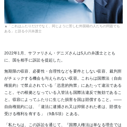
▲「これはふたりだけでなく、同じように苦しむ外国籍の人たちの問題でも
ある」と語る小川弁護士
2022年1月、サファリさん・デニズさんは5人の弁護士ととも
に、国を相手に訴訟を提起した。
無期限の収容、必要性・合理性などを要件としない収容、裁判所
がチェックする機会も与えられない収容。これらは国際法（自由
権規約）で禁止されている「恣意的拘禁」にあたって違法である
こと。その根拠となっている入管法も国際法違反で無効であるこ
と。収容によってふたりに生じた損害を国は賠償すること。――
自由権規約には、「違法に逮捕され又は抑留された者は、賠償を
受ける権利を有する」（9条5項）とある。
「私たちは、この訴訟を通じて、『国際人権法は単なる理念では