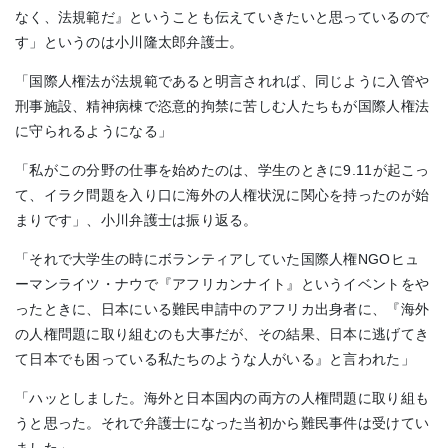
なく、法規範だ』ということも伝えていきたいと思っているので
す」というのは小川隆太郎弁護士。
「国際人権法が法規範であると明言されれば、同じように入管や
刑事施設、精神病棟で恣意的拘禁に苦しむ人たちもが国際人権法
に守られるようになる」
「私がこの分野の仕事を始めたのは、学生のときに9.11が起こっ
て、イラク問題を入り口に海外の人権状況に関心を持ったのが始
まりです」、小川弁護士は振り返る。
「それで大学生の時にボランティアしていた国際人権NGOヒュ
ーマンライツ・ナウで『アフリカンナイト』というイベントをや
ったときに、日本にいる難民申請中のアフリカ出身者に、『海外
の人権問題に取り組むのも大事だが、その結果、日本に逃げてき
て日本でも困っている私たちのような人がいる』と言われた」
「ハッとしました。海外と日本国内の両方の人権問題に取り組も
うと思った。それで弁護士になった当初から難民事件は受けてい
ました」