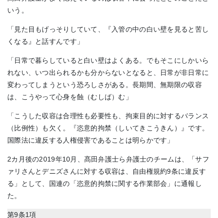
いう。
「見た目もげっそりしていて、『入管の中の白い壁を見ると苦し
くなる』と話すんです」
「日常で暮らしていると白い壁はよくある。でもそこにしかいら
れない、いつ出られるかも分からないとなると、日常が非日常に
変わってしまうという恐ろしさがある。長期間、無期限の収容
は、こうやって心身を蝕（むしば）む」
「こうした収容は合理性も必要性も、拘束目的に対するバランス
（比例性）も欠く。『恣意的拘禁（しいてきこうきん）』です。
国際法に違反する人権侵害であることは明らかです」
2カ月後の2019年10月、髙田弁護士ら弁護士のチームは、「サフ
ァリさんとデニズさんに対する収容は、自由権規約9条に違反す
る」として、国連の「恣意的拘禁に関する作業部会」に通報し
た。
第9条1項