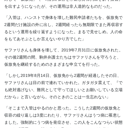
を出すようになったが、その運用は非人道的なものだった。
「入管は、ハンストで身体を壊した難民申請者たちを、仮放免で
2週間だけ施設の外に出し、2週間経ったら無期限でまた再収容す
るという運用を繰り返すようになった。まるで見せしめ。人の命
をもてあそぶとしか言えないやり方でした」
サファリさんも身体を壊して、2019年7月31日に仮放免された。
その後2週間の間、駒井弁護士たちはサファリさんを守ろうと、
仮放免を継続するためのさまざまな申立てを行った。
「しかし2019年8月14日、仮放免から2週間が経過したその日、
サファリさんは目の前で連れていかれた。ガタガタ震えて、『で
も絶対逃げない、難民として守ってほしいとお願いしている立場
だから』と言いながら。そのときのことは一生忘れない」
「そこまで入管はやるのかと思った。こうした2週間の仮放免と
収容の繰り返しは3度にわたり、サファリさんはうつ病に罹患し
ました。強制的にうつ病を発症させ、この人をこんなつらい状態