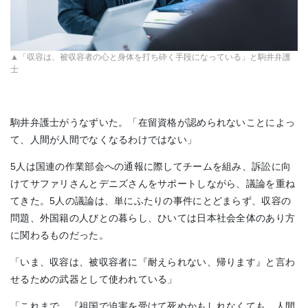
▲「収容は、被収容者の心と身体を打ち砕く手段になっている」と駒井弁護
士
駒井弁護士がうなずいた。「在留資格が認められないことによっ
て、人間が人間でなくなるわけではない」
5人は国連の作業部会への通報に際してチームを組み、訴訟に向
けてサファリさんとデニズさんをサポートしながら、議論を重ね
てきた。5人の議論は、単にふたりの事件にとどまらず、収容の
問題、外国籍の人びとの暮らし、ひいては日本社会全体のあり方
に関わるものだった。
「いま、収容は、被収容者に『耐えられない、帰ります』と言わ
せるための武器として使われている」
「これまで、『祖国で迫害を受けて死ぬかもしれなくても、人間