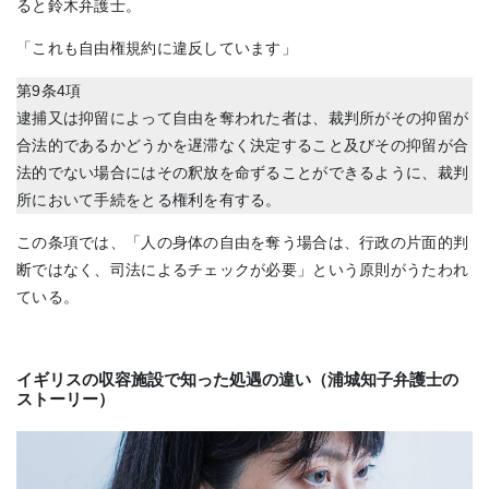
ると鈴木弁護士。
「これも自由権規約に違反しています」
第9条4項
逮捕又は抑留によって自由を奪われた者は、裁判所がその抑留が
合法的であるかどうかを遅滞なく決定すること及びその抑留が合
法的でない場合にはその釈放を命ずることができるように、裁判
所において手続をとる権利を有する。
この条項では、「人の身体の自由を奪う場合は、行政の片面的判
断ではなく、司法によるチェックが必要」という原則がうたわれ
ている。
イギリスの収容施設で知った処遇の違い（浦城知子弁護士の
ストーリー）