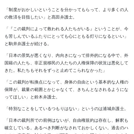
「制度がおかしいということを分かってもらって、より多くの人
の救済を目指したい」と髙田弁護士。
「『この裁判によって救われる人たちがいる』ということが、今
も苦しんでいるふたりにとっても心にともる灯りになるといい」
と駒井弁護士が続ける。
「日本の景気が悪くなり、内向きになって排外的になる中で、外
国籍の人たち、非正規移民の人たちの人権保障の状況は悪化して
きた。私たちもそれをずっと止めてこられなかった」
「この裁判が転換点になって、身体の自由という基本的な人権の
保障が、裁量の範囲とかじゃなくて、きちんとなされるようにな
ってほしい」と鈴木弁護士。
「特別なことをしているつもりはない」というのは浦城弁護士。
「日本の裁判所での前例はないが、自由権規約は存在し、解釈も
確立している。あるべき判断がなされておかしくない。過去のハ