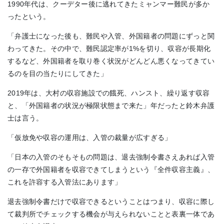
1990年代は、クーデター後に逃れてきたミャンマー難民が多か
ったという。
「弁護士になった後も、難民や入管、外国籍者の問題にずっと関
わってきた。その中で、難民認定率が1%を切り、収容が長期化
するなど、外国籍者を取り巻く状況がどんどん悪くなってきてい
るのを目の当たりにしてきた」
2019年は、大村の収容施設での餓死、ハンスト、繰り返す収容
と、「外国籍者の状況が極限状態まで来た」年だったと鈴木弁護
士は言う。
「仮放免や収容の運用は、入管の裁量が広すぎる」
「日本の入管のそもそもの問題は、退去強制令書さえあれば入管
の一存で外国籍者を収容できてしまうという『全件収容主義』、
これを許容する入管法にあります」
退去強制令書だけで収容できるということはつまり、収容に際し
て裁判所でチェックする機会が与えられないことと表裏一体であ