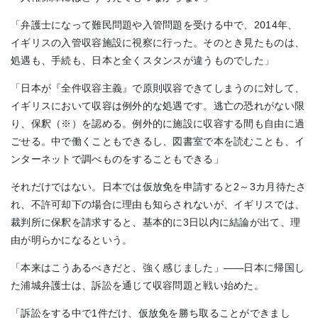
「弁護士になって難民問題や入管問題を受ける中で、2014年、
イギリスの入管収容施設に視察に行った。そのとき見たものは、
処遇も、手続も、日本と全くスタンスが違うものでした」
「日本が『全件収容主義』で原則収容できてしまうのに対して、
イギリスにおいて収容は例外的な処遇です。逃亡の恐れがない限
り、保釈（※）を認める。例外的に施設に収容する間も自由に過
ごせる。中で働くこともできるし、図書室で本を読むことも、イ
ンターネットで調べものをすることもできる」
それだけではない。日本では仮放免を申請すると2～3カ月待たさ
れ、不許可却下の場合に理由も知らされないが、イギリスでは、
裁判所に保釈を請求すると、基本的に3日以内に結論が出て、理
由が明らかになるという。
「本来はこうあるべきだと、強く感じました」――日本に帰国し
た浦城弁護士は、訴訟を通じて収容問題と戦い始めた。
「訴訟をする中で1件だけ、仮放免を勝ち取ることができまし