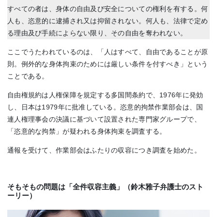
すべての者は、身体の自由及び安全についての権利を有する。何
人も、恣意的に逮捕され又は抑留されない。何人も、法律で定め
る理由及び手続によらない限り、その自由を奪われない。
ここでうたわれているのは、「人はすべて、自由であることが原
則。例外的な身体拘束のためには厳しい条件を付すべき」という
ことである。
自由権規約は人権保障を規定する多国間条約で、1976年に発効
し、日本は1979年に批准している。恣意的拘禁作業部会は、国
連人権理事会の決議に基づいて設置された専門家グループで、
「恣意的な拘禁」が疑われる身体拘束を調査する。
通報を受けて、作業部会はふたりの収容につき調査を始めた。
そもそもの問題は「全件収容主義」（鈴木雅子弁護士のスト
ーリー）