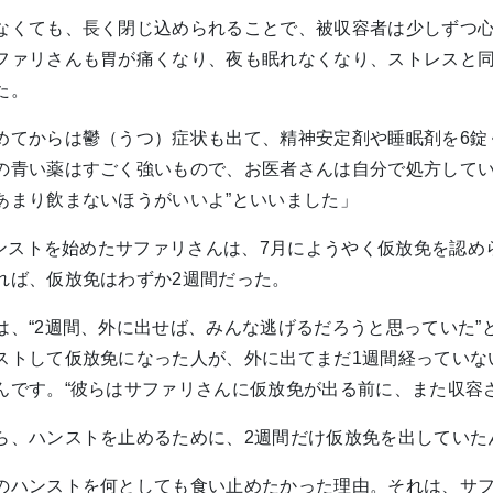
なくても、長く閉じ込められることで、被収容者は少しずつ
ファリさんも胃が痛くなり、夜も眠れなくなり、ストレスと
た。
めてからは鬱（うつ）症状も出て、精神安定剤や睡眠剤を6錠
の青い薬はすごく強いもので、お医者さんは自分で処方してい
あまり飲まないほうがいいよ”といいました」
、ハンストを始めたサファリさんは、7月にようやく仮放免を認め
れば、仮放免はわずか2週間だった。
は、“2週間、外に出せば、みんな逃げるだろうと思っていた”
ストして仮放免になった人が、外に出てまだ1週間経っていな
んです。“彼らはサファリさんに仮放免が出る前に、また収容
ら、ハンストを止めるために、2週間だけ仮放免を出していた
のハンストを何としても食い止めたかった理由。それは、サ