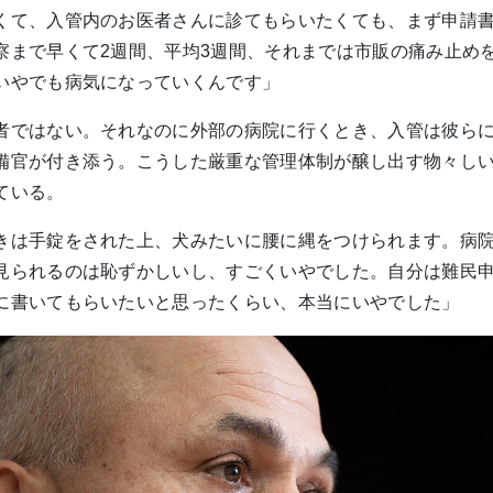
くて、入管内のお医者さんに診てもらいたくても、まず申請
察まで早くて2週間、平均3週間、それまでは市販の痛み止め
いやでも病気になっていくんです」
者ではない。それなのに外部の病院に行くとき、入管は彼ら
備官が付き添う。こうした厳重な管理体制が醸し出す物々し
ている。
きは手錠をされた上、犬みたいに腰に縄をつけられます。病
見られるのは恥ずかしいし、すごくいやでした。自分は難民
に書いてもらいたいと思ったくらい、本当にいやでした」