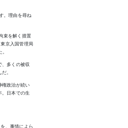
です。理由を尋ね
拘束を解く措置
、東京入国管理局
た。
で、多くの被収
んだ。
神権政治が続い
年。日本での生
ちを、事情によら