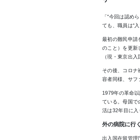
「“今回は認め
ても、職員は“
最初の難民申請
のこと）を更新
（現・東京出入
その後、コロナ
容者同様、サフ
1979年の革
ている。母国で
活は32年目に
外の病院に行
出入国在留管理