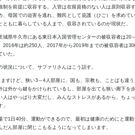
強制を前提に収容する。入管は在留資格のない人は原則収容
め、母国での迫害を逃れ、難民として庇護（ひご）を求めて
とともに暮らしている人まで、収容されているのが現状だ。
茨城県牛久市にある東日本入国管理センターの被収容者は20～
2016年は約250人、2017年から2019年までの被収容者は3
ていた。
の状況について、サファリさんはこう話す。
りますけど、狭い3～4人部屋に、国も、宗教も、ことばも違
外は外から鍵をかけられているし、部屋を出ても狭い廊下を
い人はやっぱり大変だし、みんなストレスがあるから、ちょ
す」
場で1日40分、運動ができるので、最初は健康のためにと運
んだん部屋に閉じこもるようになってしまいます。