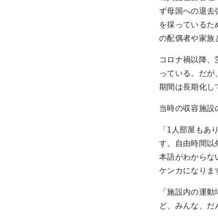
ず母国への退去
を採っているた
の配偶者や家族
コロナ禍以降、
っている。だが、
期間は長期化し
当時の収容施設
「1人部屋もあ
す。自由時間以
本語がわからな
ケンカになりま
「施設内の運動
ど、みんな、だ