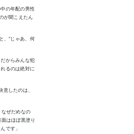
の中の年配の男性
るのが聞こえたん
と、“じゃあ、何
。だからみんな犯
られるのは絶対に
決意したのは、
。なぜだめなの
書面はほぼ黒塗り
たんです」