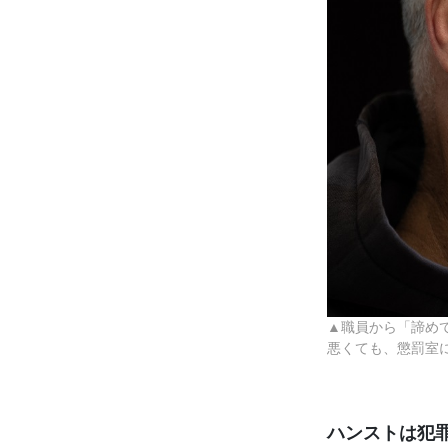
▲職員から「諦め
悪くても、懲罰室
ハンストは犯