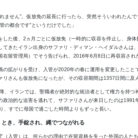
られません”。仮放免の延長に行ったら、突然そういわれたん
入管の都合です”というだけでした」
をした後、2ヵ月ごとに仮放免（一時的に収容を停止し、身体
してきたイラン出身のサファリ・ディマン・ヘイダルさんは
国在留管理局）でそう告げられ、2016年6月8日に再収容され
禍の拡がりを受け、入管が2020年の春に運用を変更したこと
ァリさんも仮放免になったが、その収容期間は1357日間に及
命以降、イランでは、聖職者が絶対的な統治者として権力を持つ
の政治的な迫害を逃れて、サファリさんが来日したのは1991
入り、すでに母国で過ごした時間よりもずっと長い。
くとき、手錠され、縄でつながれる
庁（入管）は、何らかの理由で在留資格を失った外国の人た