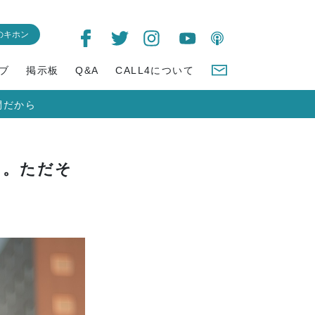
のキホン
ブ
掲示板
Q&A
CALL4について
間だから
る。ただそ