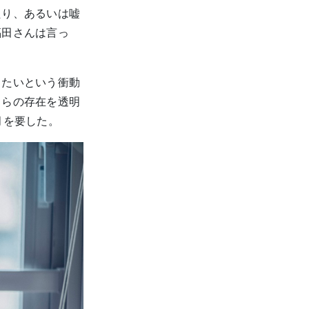
たり、あるいは嘘
福田さんは言っ
きたいという衝動
自らの存在を透明
月を要した。