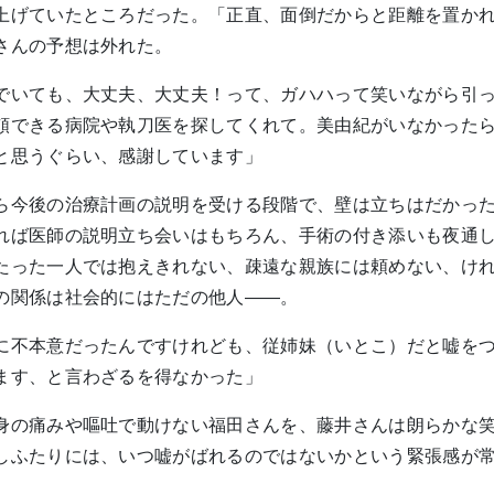
上げていたところだった。「正直、面倒だからと距離を置か
さんの予想は外れた。
でいても、大丈夫、大丈夫！って、ガハハって笑いながら引
頼できる病院や執刀医を探してくれて。美由紀がいなかった
と思うぐらい、感謝しています」
ら今後の治療計画の説明を受ける段階で、壁は立ちはだかっ
れば医師の説明立ち会いはもちろん、手術の付き添いも夜通
たった一人では抱えきれない、疎遠な親族には頼めない、け
の関係は社会的にはただの他人——。
に不本意だったんですけれども、従姉妹（いとこ）だと嘘を
ます、と言わざるを得なかった」
身の痛みや嘔吐で動けない福田さんを、藤井さんは朗らかな
しふたりには、いつ嘘がばれるのではないかという緊張感が