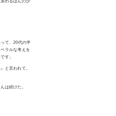
に加わるほんの少
って、20代の半
リベラルな考えを
んです」
い』と言われて。
さんは続けた。
」