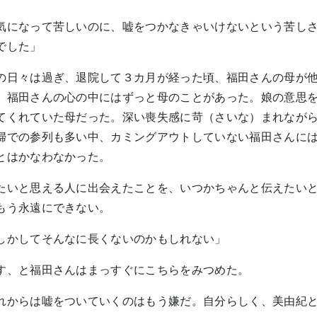
気になって苦しいのに、嘘をつかなきゃいけないという苦し
でした」
の日々は過ぎ、退院して３カ月が経った頃、福田さんの母が
、福田さんの心の中にはずっと母のことがあった。娘の意思
てくれていた母だった。深い喪失感に苛（さいな）まれなが
婦での参列も多い中、カミングアウトしていない福田さんに
とはかなわなかった。
たいと思える人に出会えたことを、いつかちゃんと伝えたい
もう永遠にできない。
しかしてそんなに長くないのかもしれない」
す、と福田さんはまっすぐにこちらをみつめた。
れからは嘘をついていくのはもう嫌だ。自分らしく、美由紀