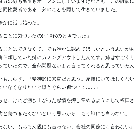
自分の顔も名前もオープンにしていますけれども、この訴訟
と同性愛者である自分のことを隠して生きていました」
静かに話し始めた。
ることに気づいたのは10代のときでした」
ることはできなくて、でも誰かに認めてほしいという思いがあ
番信頼していた姉にカミングアウトしたんです。姉はすごく
っていたので、全然問題ないよと言ってくれると思っていた
いもよらず、『精神的に異常だと思う。家族にいてほしくな
ていなくなりたいと思うぐらい傷ついて……」
らせ、けれど湧き上がった感情を押し留めるようにして福田
度と傷つきたくないという思いから、もう誰にも言わない」
わない、もちろん親にも言わない、会社の同僚にも言わない