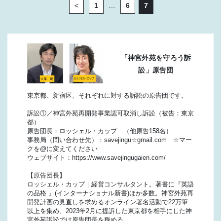
<
1
…
6
7
「神宮外苑を守ろう訴
訟」原告団
東京都、新宿区、それぞれに対する訴訟の原告団です。
訴訟①／神宮外苑再開発事業認可取消し訴訟（被告：東京
都）
原告団長：ロッシェル・カップ （他原告158名）
事務局（問い合わせ先）：savejingu☆gmail.com ☆マー
クを@に変えてください
ウェブサイト：https://www.savejingugaien.com/
【原告団長】
ロッシェル・カップ｜経営コンサルタント。著書に『英語
の品格 』(インターナショナル新書)ほか多数。神宮外苑再
開発計画の見直しを求めるオンライン署名活動で22万筆
以上を集め、2023年2月に提訴した東京都を相手にした神
宮外苑訴訟では原告団長を務める。