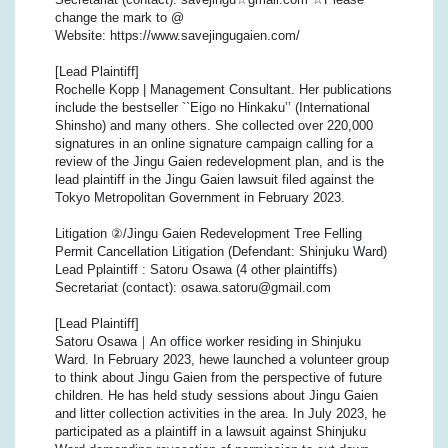
change the mark to @
Website: https://www.savejingugaien.com/
[Lead Plaintiff]
Rochelle Kopp | Management Consultant. Her publications
include the bestseller ``Eigo no Hinkaku’’ (International
Shinsho) and many others. She collected over 220,000
signatures in an online signature campaign calling for a
review of the Jingu Gaien redevelopment plan, and is the
lead plaintiff in the Jingu Gaien lawsuit filed against the
Tokyo Metropolitan Government in February 2023.
Litigation ②/Jingu Gaien Redevelopment Tree Felling
Permit Cancellation Litigation (Defendant: Shinjuku Ward)
Lead Pplaintiff : Satoru Osawa (4 other plaintiffs)
Secretariat (contact): osawa.satoru@gmail.com
[Lead Plaintiff]
Satoru Osawa｜An office worker residing in Shinjuku
Ward. In February 2023, hewe launched a volunteer group
to think about Jingu Gaien from the perspective of future
children. He has held study sessions about Jingu Gaien
and litter collection activities in the area. In July 2023, he
participated as a plaintiff in a lawsuit against Shinjuku