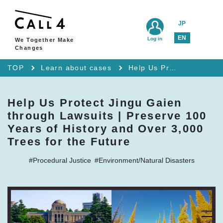
JP
EN
Log in
We Together Make
Changes
TOP
Learn about cases
Help Us Protect Jingu Gaien through Lawsuits | Preserve 100 Years of History and Over 3,000 Trees for the Future
Help Us Protect Jingu Gaien
through Lawsuits | Preserve 100
Years of History and Over 3,000
Trees for the Future
#Procedural Justice
#Environment/Natural Disasters