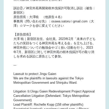
訴訟②／神宮外苑再開発樹木伐採許可取消し訴訟（被告：
新宿区）
原告団長：大澤暁 （他原告４名）
事務局（問い合わせ先）：osawa.satoru☆gmail.com（大
澤）☆マークを@に変えてください
【原告団長】
大澤 暁｜新宿区在住、会社員。2023年2月「未来の子ども
たちの笑顔をつくる神宮外苑を考える会」を立ち上げる。
神宮外苑についての勉強会やゴミ拾い活動を行う。2023
年7月、新宿区に対して神宮外苑の樹木伐採許可の取り消
しを求める訴訟に原告として参加。
---
Lawsuit to protect Jingu Gaien
We are the plaintiffs in lawsuits against the Tokyo
Metropolitan Government and Shinjuku Ward.
Litigation ①/Jingu Gaien Redevelopment Project Approval
Cancellation Litigation (Defendant: Tokyo Metropolitan
Government)
Lead Plaintiff: Rochelle Kopp (158 other plaintiffs)
Secretariat (contact): savejingu☆gmail.com ☆Please