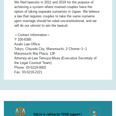
We filed lawsuits in 2011 and 2018 for the purpose of
achieving a system where married couples have the
option of taking separate surnames in Japan. We believe
a law that requires couples to take the same surname
upon marriage should be ruled unconstitutional, and we
will do our utmost to win the lawsuit.
＜Contact information＞
〒100-8385
Asahi Law Office
Tokyo, Chiyoda City, Marunouchi, 2 Chome−1−1
Marunouchi Mai Plaza, 13F
Attorney-at-Law Tetsuya Miura (Executive Secretary of
the Legal Counsel Team)
Phone: 03-5219-0002
Fax: 03-5219-2221