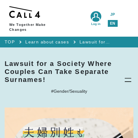
JP
EN
Log in
We Together Make
Changes
TOP
Learn about cases
Lawsuit for a Society Where Couples Can Take Separate Surnames!
Lawsuit for a Society Where
Couples Can Take Separate
Surnames!
#Gender/Sexuality