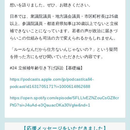
想いを語りました。ぜひ、お聴きください。
日本では、衆議院議員・地方議会議員・市区町村長は25歳
以上、参議院議員・都道府県知事は30歳以上でないと立候
補できないことになっています。若者の声が政治に届きづ
らいこの仕組みも司法の力で変えられるかもしれません。
「ルールなんだから仕方ないんじゃないの？」という疑問
を持った方にもぜひ聞いていただきたい内容です。
#24 立候補年齢引き下げ訴訟【基礎編】
https://podcasts.apple.com/jp/podcast/call4-
podcast/id1631705171?i=1000614862688
https://open.spotify.com/episode/5FLLIvEZNZouCsGZ8cr
PtG?si=J4uAd-e3QauacOKa30Vglw&nd=1
【応援メッセージをいただきました】