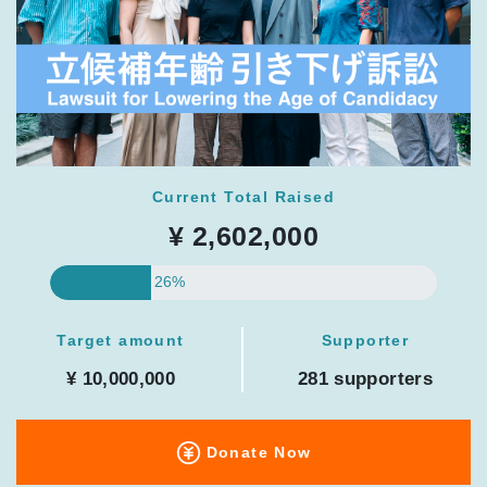
Current Total Raised
¥ 2,602,000
26%
Target amount
Supporter
¥ 10,000,000
281 supporters
Donate Now