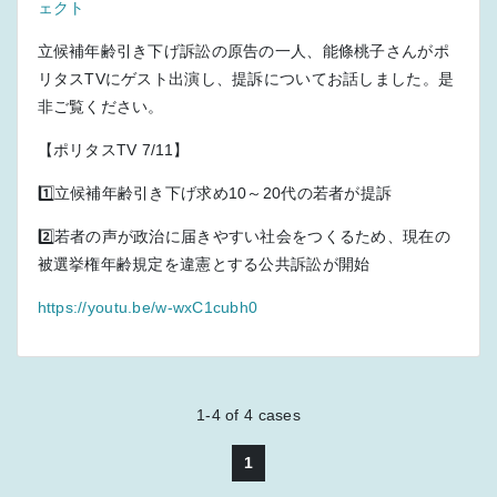
ェクト
立候補年齢引き下げ訴訟の原告の一人、能條桃子さんがポ
リタスTVにゲスト出演し、提訴についてお話しました。是
非ご覧ください。
【ポリタスTV 7/11】
1️⃣立候補年齢引き下げ求め10～20代の若者が提訴
2️⃣若者の声が政治に届きやすい社会をつくるため、現在の
被選挙権年齢規定を違憲とする公共訴訟が開始
https://youtu.be/w-wxC1cubh0
1-4
of
4
cases
1