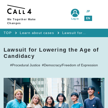
JP
EN
Log in
We Together Make
Changes
TOP
Learn about cases
Lawsuit for Lowering the Age of Candidacy
Lawsuit for Lowering the Age of
Candidacy
#Procedural Justice
#Democracy/Freedom of Expression