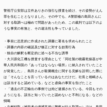
警視庁公安部は立件ありきの強引な捜査を続け、その姿勢がえん
罪を生むこととなりました。その中でも、A警部補の島田さんに
対する取調べは極めて問題があったため、この裁判では以下のよ
うな事実の有無と、その違法性も争っていました。
・事前に恣意的に作成された調書に署名を求められたこと
・調書の内容の確認及び修正に対する妨害行為
・独自の解釈を断定的に述べる不当な誘導
・大川原化工機を捜査する理由として「同社製の噴霧乾燥器が中
華人民共和国の『あってはならない場所』に納入されていたこと
が発覚した」、島田さんが殺菌概念に関する見解を説明した際に
は「そんなことを言っているのはあなただけだ。社長と相嶋さん
は該当すると認めている」などと虚偽の事実を告げたこと
・「過去の不正輸出の事例では殆ど逮捕されている。今回もその
ようになる。該当と知っていたと認めないと不利になる」などの
恫喝
・弁解録取（被疑者の逮捕直後に警察が行う取調べ）では、島田