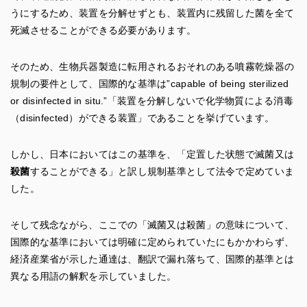
うにするため、装置を分解せずとも、装置内に残留した菌を全て
死滅させることができる必要があります。
そのため、生物兵器製造に転用されるおそれのある噴霧乾燥器の
規制の要件として、国際的な基準は”capable of being sterilized
or disinfected in situ.”「装置を分解しないで化学物質による消毒
（disinfected）ができる装置」であることを挙げています。
しかし、日本においてはこの基準を、「定置した状態で滅菌又は
殺菌
することができる」と訳し規制基準として法令で定めていま
した。
そして残念ながら、ここでの「滅菌又は殺菌」の意味について、
国際的な基準においては明確に定められていたにもかかわらず、
経済産業省が示した通達は、翻訳で漏れ落ちて、国際的基準とは
異なる用語の解釈を示していました。