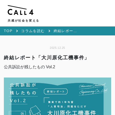
共感が社会を変える
TOP
コラムを読む
終結レポート「大川原化工機事件」
2025.12.25
終結レポート「大川原化工機事件」
公共訴訟が残したもの Vol.2