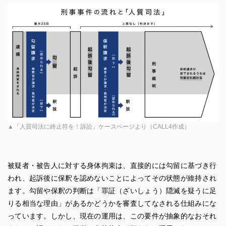
▲「人質司法に終止符を！訴訟」ケースページより（CALL4作成）
被疑者・被告人に対する身体拘束は、直接的には勾留に基づき行
われ、起訴後に保釈を認めないことによってその状態が維持され
ます。勾留や保釈の判断は「罪証（ざいしょう）隠滅を疑うに足
りる相当な理由」があるかどうかを審査してなされる仕組みにな
っています。しかし、現在の運用は、この要件が抽象的なおそれ