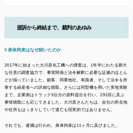
提訴から終結まで、裁判のあゆみ
‖
身体拘束はなぜ続いたのか
2017年に始まった大川原化工機への捜査は、1年半にわたる膨大
な任意の調査協力で、事実関係と法令解釈に必要な証拠のほとん
どが揃っていました。顧客、同業他社、有識者、そして法令を所
掌する経産省への詳細な聴取。さらには同型機を用いた実地実験
まで。企業側はトラック3台分の資料提出を行い、291回に及ぶ
事情聴取にも応じてきました。大川原さんたちは、会社の所在地
や住所もはっきりしていて逃亡も現実的ではありません。
それでも、逮捕は行われ、身体拘束は11ヶ月に及びました。