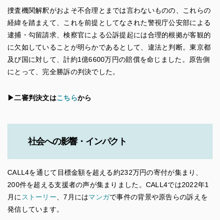
捜査機関解釈がおよそ不合理とまでは言わないものの、これらの
経緯を踏まえて、これを前提としてなされた警視庁公安部による
逮捕・勾留請求、検察官による公訴提起には合理的根拠が客観的
に欠如していることが明らかであるとして、違法と判断。東京都
及び国に対して、計約1億6600万円の賠償を命じました。原告側
にとって、完全勝訴の判決でした。
▶︎
二審判決文は
こちら
から
社会への影響・インパクト
CALL4を通じて目標金額を超える約232万円の寄付が集まり、
200件を超える支援者の声が集まりました。CALL4では2022年1
月に
ストーリー
、7月には
マンガ
で事件の背景や原告らの訴えを
発信しています。