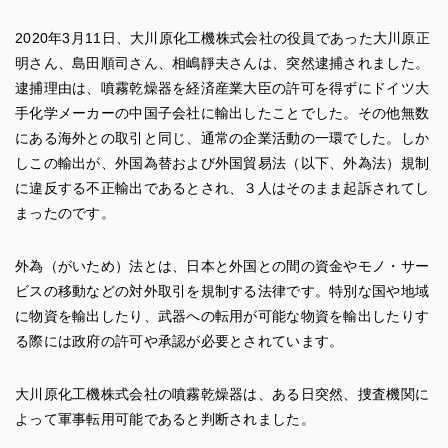
2020年3月11日、大川原化工機株式会社の役員であった大川原正
明さん、島田順司さん、相嶋靜夫さんは、突然逮捕されました。
逮捕理由は、噴霧乾燥器を経済産業大臣の許可を得ずにドイツ大
手化学メーカーの中国子会社に輸出したことでした。その他無数
にある海外との取引と同じ、通常の企業活動の一環でした。しか
しこの輸出が、外国為替および外国貿易法（以下、外為法）規制
に違反する不正輸出であるとされ、３人はそのまま起訴されてし
まったのです。
外為（がいため）法とは、日本と外国との間の資金やモノ・サー
ビスの移動などの対外取引を規制する法律です。特別な国や地域
に物資を輸出したり、武器への転用が可能な物資を輸出したりす
る際には政府の許可や承認が必要とされています。
大川原化工機株式会社の噴霧乾燥器は、ある日突然、捜査機関に
よって軍事転用可能であると判断されました。