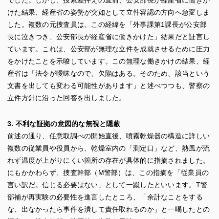
けた結果、経産省の姿勢が突如として立件容認の方向へ急変しま
した。複数の元捜査員は、この経緯を「外事課第1課長が公安部
長に泣きつき、公安部長が経産省に働きかけた」結果だと証言し
ています。これは、公安部が無理な立件を成就させるために圧力
をかけたことを示唆しています。この無理な働きかけの結果、経
産省は「法令が曖昧なので、欠陥はある。そのため、該当という
文書を出しても変わる可能性があります」と述べつつも、警察の
立件方針に沿った回答を出しました。
3. 不利な証拠の意図的な無視と隠蔽
前述の通り、任意取調べの開始直後、噴霧乾燥器の構造に詳しい
複数の従業員や役員から、乾燥室内の「測定口」など、熱風が流
れず温度が上がりにくい箇所の存在が具体的に指摘されました。
にもかかわらず、捜査幹部（M警部）は、この指摘を「従業員の
言い訳だ。信じる必要はない」として一蹴したといいます。T警
部補が再実験の必要性を進言したところ、「余計なことをする
な、出なかったら事件を潰して責任取れるのか」と一喝したとの