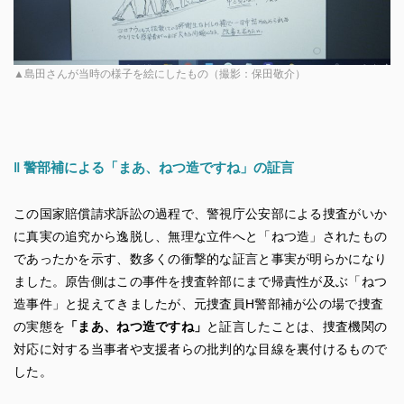
▲島田さんが当時の様子を絵にしたもの（撮影：保田敬介）
‖
警部補による
「まあ、ねつ造ですね」の証言
この国家賠償請求訴訟の過程で、警視庁公安部による捜査がいか
に真実の追究から逸脱し、無理な立件へと「ねつ造」されたもの
であったかを示す、数多くの衝撃的な証言と事実が明らかになり
ました。原告側はこの事件を捜査幹部にまで帰責性が及ぶ「ねつ
造事件」と捉えてきましたが、元捜査員H警部補が公の場で捜査
の実態を
「まあ、ねつ造ですね」
と証言したことは、捜査機関の
対応に対する当事者や支援者らの批判的な目線を裏付けるもので
した。