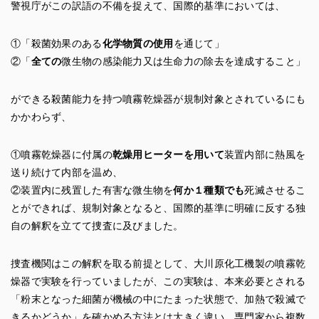
警視庁がこの訳語の不備を捉えて、国際的基準においては、
①「殺菌効果のある
化学物質の使用
を通じて」
②「
全ての
微生物の感染能力又は生命力の除去を達成すること」
ができる殺菌能力を持つ噴霧乾燥器が規制対象とされているにも
かかわらず、
①噴霧乾燥器に付属の
乾燥用ヒーターを用いて
装置内部に熱風を
送り続けて内部を温め、
②装置内に残置した有害な微生物を
何か１種類でも
死滅させるこ
とができれば、規制対象となると、国際的基準に明確に反する独
自の解釈を立てて捜査に及びました。
捜査機関はこの解釈を取る前提として、大川原化工機製の噴霧乾
燥器で実験を行っていましたが、この実験は、本来必要とされる
「粉末となった細菌が機械の中にたまった状態で、加熱で殺滅で
きるかどうか」を確かめる方法とは大きく違い、専門家から複数