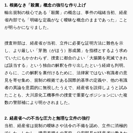
1. 根拠なき「殺菌」概念の強引な作り上げ
輸出規制の核心である「殺菌」の概念は、事件の端緒当初、経産
省内部でも「明確な定義がなく曖昧な概念のままであった」こと
が明らかになりました。
捜査幹部は、経産省が当初、立件に必要な証明方法に難色を示
し、より厳しい「芽胞（がほう）形成菌」を指標とするよう求め
ていたにもかかわらず、捜査に都合のよい「大腸菌を死滅できれ
ば該当する」という独自の解釈を作り出したという経緯も判明。
さらに、この解釈を裏付けるために、法律家ではない有識者の意
見を寄せ集め、規制の根拠である国際的基準の定義や、他の有識
者の異論を意図的に無視したうえで、経産省を説得しようと試み
たことも、大川原化工機事件の捜査で重要なポジションにいた複
数の警部補により明かされました。
2. 経産省への不当な圧力と無理な立件の強行
当初、経産省は規制の曖昧さや法令の不備を認め、立件に消極的
でした。しかし、捜索差押えの直前、公安部長が経産省に働きか