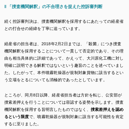
‖
「捜査機関解釈」の不合理さを捉えた控訴審判断
続く控訴審判決は、捜査機関解釈を採用するにあたっての経産省
との打合せの経緯を丁寧に追っています。
経産省の担当者は、2018年2月2日までは、「殺菌」につき捜査
機関解釈を採用することについて一貫して否定的であり、その理
由も相当具体的に詳細であって、かえって、大川原化工機に対し
明確に説明できる解釈ではないという趣旨のことを述べていまし
た。したがって、本件噴霧乾燥器が規制対象貨物に該当するとい
う立場をとるについても消極的であったとしています。
ところが、同月8日以降、経産省担当者は方針を転じ、公安部が
捜索差押えを行うことについては容認する姿勢を示します。捜査
機関解釈を採用する旨明言したものではなく、
捜索差押えを認め
るという限度
で、噴霧乾燥器が規制対象に該当する可能性を肯定
するに至りました。