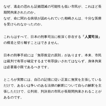
なぜ、逃走の恐れも証拠隠滅の可能性も低い市民が、これほど長
期間拘束されたのか。
なぜ、命に関わる病状が認められていた相嶋さんは、十分な医療
を受けられなかったのか。
これらはすべて、日本の刑事司法に根深く存在する
「人質司法」
の構造と切り離すことはできません。
日本の刑事手続には「無罪推定の原則」があります。本来、市民
は裁判で有罪が確定するまで有罪扱いされてはならず、身体拘束
は必要最小限であるべきです。
ところが実際には、自己の記憶に従い正直に無実を主張している
だけで、あるいは争いのある法律の解釈について自らの解釈を主
張しただけで、公判前、判決前の市民が長期間拘束されることが
あるのです。