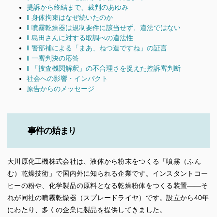
提訴から終結まで、裁判のあゆみ
‖ 身体拘束はなぜ続いたのか
‖ 噴霧乾燥器は規制要件に該当せず、違法ではない
‖ 島田さんに対する取調べの違法性
‖ 警部補による「まあ、ねつ造ですね」の証言
‖ 一審判決の応答
‖ 「捜査機関解釈」の不合理さを捉えた控訴審判断
社会への影響・インパクト
原告からのメッセージ
事件の始まり
大川原化工機株式会社は、液体から粉末をつくる「噴霧（ふん
む）乾燥技術」で国内外に知られる企業です。インスタントコー
ヒーの粉や、化学製品の原料となる乾燥粉体をつくる装置――そ
れが同社の噴霧乾燥器（スプレードライヤ）です。設立から40年
にわたり、多くの企業に製品を提供してきました。