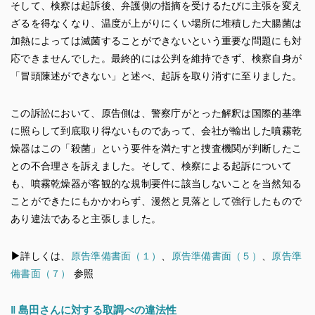
そして、検察は起訴後、弁護側の指摘を受けるたびに主張を変え
ざるを得なくなり、温度が上がりにくい場所に堆積した大腸菌は
加熱によっては滅菌することができないという重要な問題にも対
応できませんでした。最終的には公判を維持できず、検察自身が
「冒頭陳述ができない」と述べ、起訴を取り消すに至りました。
この訴訟において、原告側は、警察庁がとった解釈は国際的基準
に照らして到底取り得ないものであって、会社が輸出した噴霧乾
燥器はこの「殺菌」という要件を満たすと捜査機関が判断したこ
との不合理さを訴えました。そして、検察による起訴について
も、噴霧乾燥器が客観的な規制要件に該当しないことを当然知る
ことができたにもかかわらず、漫然と見落として強行したもので
あり違法であると主張しました。
▶︎
詳しくは、
原告準備書面（１）
、
原告準備書面（５）
、
原告準
備書面（７）
参照
‖
島田さんに対する取調べの違法性