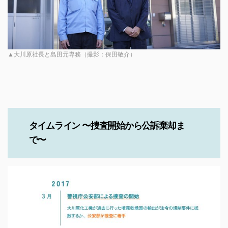
▲大川原社長と島田元専務（撮影：保田敬介）
タイムライン 〜捜査開始から公訴棄却ま
で〜