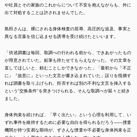
や社員とその家族のこれからについて不安を抱えながらも、外に
出て対処することは許されませんでした。
島田さんは、裸にされる身体検査の屈辱、高圧的な追及、事実と
異なる言葉を信じ込ませる誘導を受け続けたといいます。
「供述調書は毎回、取調べの行われる前から、できあがったもの
が用意されていた。鉛筆も持たせてもらえなかった。その文章を
直してほしいと、頼むことしかできなかった」「最初から『不正
に』『故意に』といった文言が書き込まれていた」誤りを指摘す
れば調書を取り上げられ、拒否すれば別の不利な文言を挿入する
という“交換条件”を突きつけられる。そんな取調べが延々と続き
ました。
身体拘束を続ければ、「早く出たい」という心理を利用して、い
ずれ事件を維持するために必要な自白を得られるだろう——捜査
機関が持つ安易な期待が、ずさんな捜査や不必要な身体拘束を正