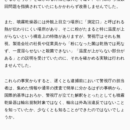
回問題を指摘されていたにもかかわらず改善しませんでした。
また、噴霧乾燥器には外観上目立つ場所に「測定口」と呼ばれる
熱が伝わりにくい場所があり、そこに粉がたまると特に温度が上
がらないという構造上の特徴がありますが、警視庁はそれも無
視。製造会社の社長や従業員から「粉になった菌は乾熱では死な
ず、一度湿らせないと殺菌できない」「温度が上がらない部分が
ある」との説明を受けていたのに、それを確かめる実験は行われ
ませんでした。
これらの事実からすると、遅くとも逮捕前において警視庁の担当
者は、集めた情報や通常の捜査で簡単に分かるはずの事柄から、
国際的基準はおろか、警視庁が立てた解釈をとったとしても噴霧
乾燥器は輸出規制対象ではなく、輸出は外為法違反ではないこと
を知っていたか、少なくとも知ることができたのではないでしょ
うか。