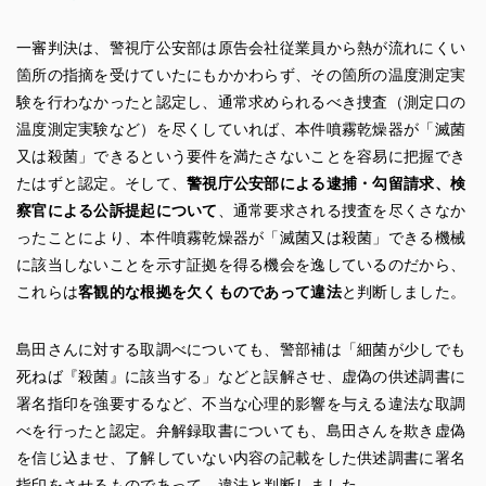
一審判決は、警視庁公安部は原告会社従業員から熱が流れにくい
箇所の指摘を受けていたにもかかわらず、その箇所の温度測定実
験を行わなかったと認定し、通常求められるべき捜査（測定口の
温度測定実験など）を尽くしていれば、本件噴霧乾燥器が「滅菌
又は殺菌」できるという要件を満たさないことを容易に把握でき
たはずと認定。そして、
警視庁公安部による逮捕・勾留請求、検
察官による公訴提起について
、通常要求される捜査を尽くさなか
ったことにより、本件噴霧乾燥器が「滅菌又は殺菌」できる機械
に該当しないことを示す証拠を得る機会を逸しているのだから、
これらは
客観的な根拠を欠くものであって違法
と判断しました。
島田さんに対する取調べについても、警部補は「細菌が少しでも
死ねば『殺菌』に該当する」などと誤解させ、虚偽の供述調書に
署名指印を強要するなど、不当な心理的影響を与える違法な取調
べを行ったと認定。弁解録取書についても、島田さんを欺き虚偽
を信じ込ませ、了解していない内容の記載をした供述調書に署名
指印をさせるものであって、違法と判断しました。