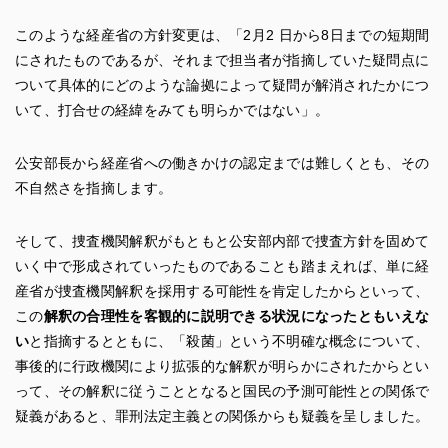
このような経産省の方針変更は、「2月2 日から8日までの短期間
にされたものであるが、それまで担当者が指摘していた疑問点に
ついて具体的にどのような論拠によって疑問が解消されたかにつ
いて、打合せの経緯をみても明らかではない」。
公安部長から経産省への働きかけの認定までは難しくとも、その
不自然さを指摘します。
そして、捜査機関解釈がもともと公安部内部で捜査方針を固めて
いく中で形成されていったものであることも踏まえれば、単に経
産省が捜査機関解釈を採用する可能性を肯定したからといって、
この
解釈の合理性を客観的に説明できる状況になったともいえな
い
と指摘するとともに、「殺菌」という不明確な概念について、
事後的に行政機関により拡張的な解釈が明らかにされたからとい
って、その解釈に従うこととなると国民の予測可能性との関係で
疑義があると、罪刑法定主義との関係からも疑義を呈しました。