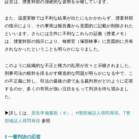
証言は、捜査幹部の強硬的な姿勢を示唆しています。
また、温度実験では不利な結果が出たにもかかわらず、捜査幹部
の指示により、その事実は報告書から意図的に記載が削除された
といいます。さらには立件に不利なこれらの証拠（捜査メモ）
は、捜査幹部の指示により、検察官（塚部検事）に意図的に共有
されなかったということも明らかになりました。
このように組織的な不正と権力の乱用が次々と示唆されました。
刑事司法の根幹を揺るがす構造的な問題が明らかになる中で、こ
の不正義に対し、司法の最後の砦である裁判所がどのように応答
するのか、多くの市民が強い注目をもって判決を待ち望みまし
た。
▶︎
詳しくは、
原告準備書面（８）
、
H警部補証人尋問再現
、
T警
部補証人尋問再現
参照
‖
一審判決の応答