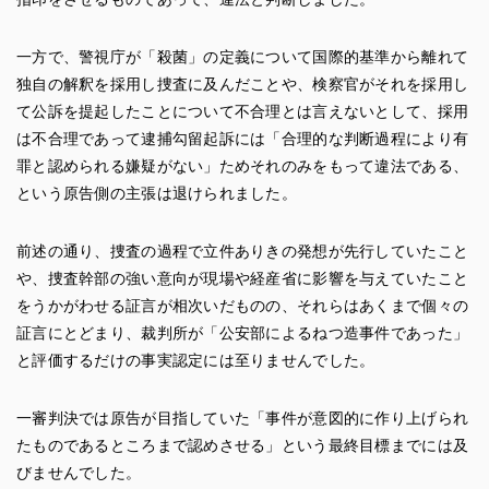
一方で、警視庁が「殺菌」の定義について国際的基準から離れて
独自の解釈を採用し捜査に及んだことや、検察官がそれを採用し
て公訴を提起したことについて不合理とは言えないとして、採用
は不合理であって逮捕勾留起訴には「合理的な判断過程により有
罪と認められる嫌疑がない」ためそれのみをもって違法である、
という原告側の主張は退けられました。
前述の通り、捜査の過程で立件ありきの発想が先行していたこと
や、捜査幹部の強い意向が現場や経産省に影響を与えていたこと
をうかがわせる証言が相次いだものの、それらはあくまで個々の
証言にとどまり、裁判所が「公安部によるねつ造事件であった」
と評価するだけの事実認定には至りませんでした。
一審判決では原告が目指していた「事件が意図的に作り上げられ
たものであるところまで認めさせる」という最終目標までには及
びませんでした。