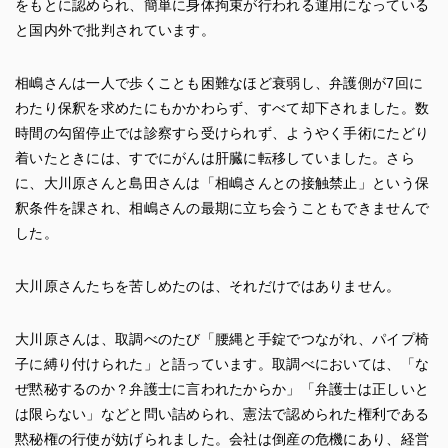
をもとに認められ、簡単に身体拘束が行われる運用になっている
と国内外で批判されています。
相嶋さんは一人で歩くことも困難なほど衰弱し、弁護側が7回に
わたり保釈を求めたにもかかわらず、すべて却下されました。数
時間の勾留停止では診察すら受けられず、ようやく手術にたどり
着いたときには、すでにがんは肝臓に転移していました。さら
に、大川原さんと島田さんは「相嶋さんとの接触禁止」という保
釈条件を課され、相嶋さんの最期に立ち会うこともできませんで
した。
大川原さんたちを苦しめたのは、それだけではありません。
大川原さんは、取調べのたび「腰縄と手錠でつながれ、パイプ椅
子に縛り付けられた」と語っています。取調べにおいては、「な
ぜ黙秘するのか？弁護士に言われたからか」「弁護士は正しいと
は限らない」などと問い詰められ、憲法で認められた権利である
黙秘権の行使が妨げられました。会社は倒産の危機にあり、経営