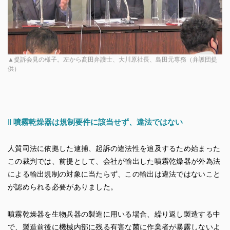
▲提訴会見の様子。左から髙田弁護士、大川原社長、島田元専務（弁護団提
供）
‖
噴霧乾燥器は規制要件に該当せず、違法ではない
人質司法に依拠した逮捕、起訴の違法性を追及するため始まった
この裁判では、前提として、会社が輸出した噴霧乾燥器が外為法
による輸出規制の対象に当たらず、この輸出は違法ではないこと
が認められる必要がありました。
噴霧乾燥器を生物兵器の製造に用いる場合、繰り返し製造する中
で、製造前後に機械内部に残る有害な菌に作業者が暴露しないよ