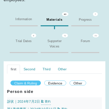
63
7
Information
Materials
Progress
8
71
21
Trial Dates
Supporter
Forum
Voices
first
Second
Third
Other
Claim & Ruling
Evidence
Other
Person side
訴状｜2024年7月2日
要約