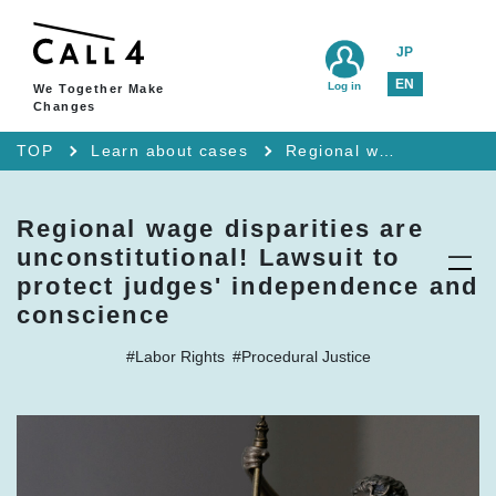
JP
EN
Log in
We Together Make
Changes
TOP
Learn about cases
Regional wage disparities are unconstitutional! Lawsuit to protect judges' independence and conscience
Regional wage disparities are
unconstitutional! Lawsuit to
protect judges' independence and
conscience
#Labor Rights
#Procedural Justice