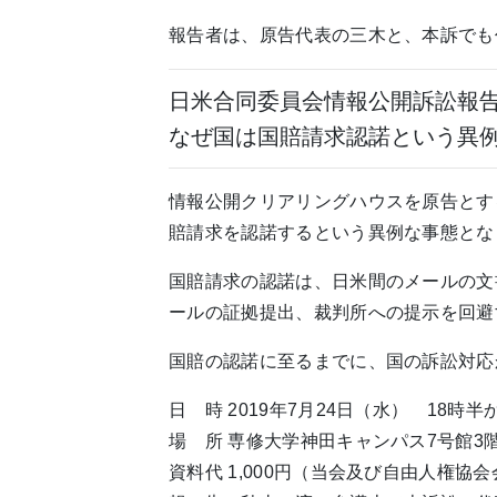
報告者は、原告代表の三木と、本訴でも
日米合同委員会情報公開訴訟報
なぜ国は国賠請求認諾という異
情報公開クリアリングハウスを原告とす
賠請求を認諾するという異例な事態とな
国賠請求の認諾は、日米間のメールの文
ールの証拠提出、裁判所への提示を回避
国賠の認諾に至るまでに、国の訴訟対応
日 時 2019年7月24日（水） 18時半
場 所 専修大学神田キャンパス7号館3階
資料代 1,000円（当会及び自由人権協