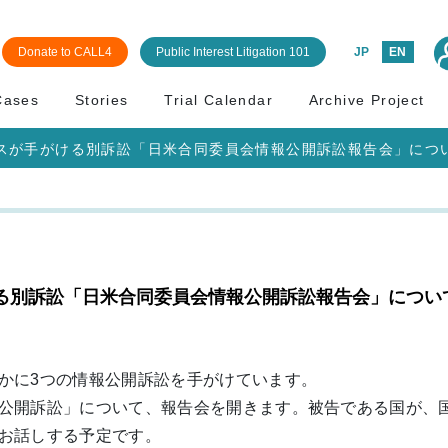
Donate to CALL4
Public Interest Litigation 101
JP
EN
Cases
Stories
Trial Calendar
Archive Project
スが手がける別訴訟「日米合同委員会情報公開訴訟報告会」につ
る別訴訟「日米合同委員会情報公開訴訟報告会」につい
かに3つの情報公開訴訟を手がけています。
公開訴訟」について、報告会を開きます。被告である国が、
お話しする予定です。