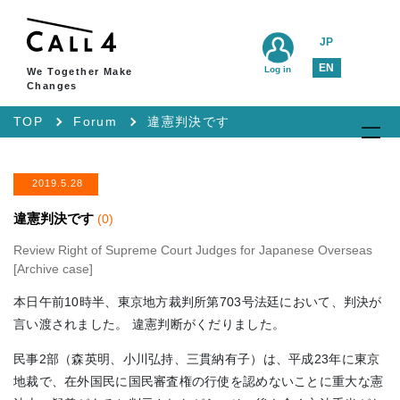
JP
EN
Log in
We Together Make
Changes
TOP
Forum
違憲判決です
2019.5.28
違憲判決です
(0)
Review Right of Supreme Court Judges for Japanese Overseas
[Archive case]
本日午前10時半、東京地方裁判所第703号法廷において、判決が
言い渡されました。 違憲判断がくだりました。
民事2部（森英明、小川弘持、三貫納有子）は、平成23年に東京
地裁で、在外国民に国民審査権の行使を認めないことに重大な憲