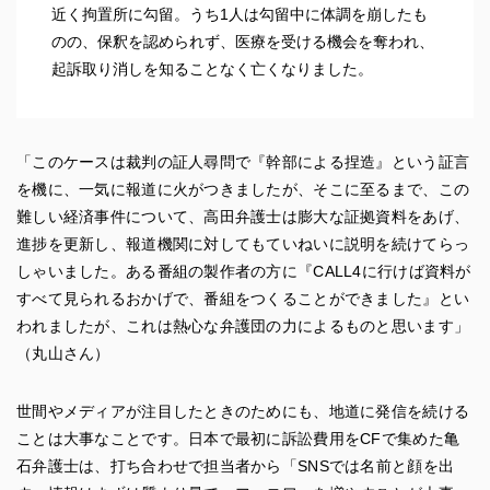
近く拘置所に勾留。うち1人は勾留中に体調を崩したも
のの、保釈を認められず、医療を受ける機会を奪われ、
起訴取り消しを知ることなく亡くなりました。
「このケースは裁判の証人尋問で『幹部による捏造』という証言
を機に、一気に報道に火がつきましたが、そこに至るまで、この
難しい経済事件について、高田弁護士は膨大な証拠資料をあげ、
進捗を更新し、報道機関に対してもていねいに説明を続けてらっ
しゃいました。ある番組の製作者の方に『CALL4に行けば資料が
すべて見られるおかげで、番組をつくることができました』とい
われましたが、これは熱心な弁護団の力によるものと思います」
（丸山さん）
世間やメディアが注目したときのためにも、地道に発信を続ける
ことは大事なことです。日本で最初に訴訟費用をCFで集めた亀
石弁護士は、打ち合わせで担当者から「SNSでは名前と顔を出