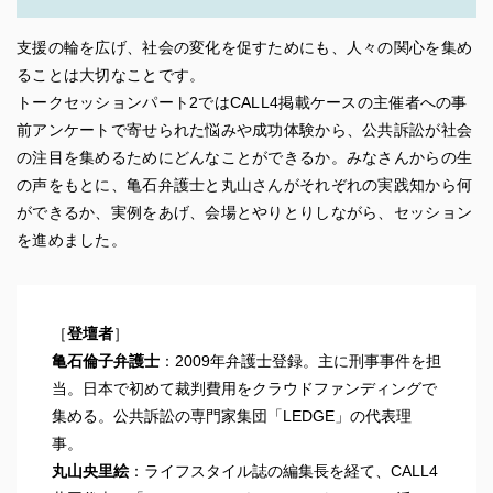
支援の輪を広げ、社会の変化を促すためにも、人々の関心を集め
ることは大切なことです。
トークセッションパート2ではCALL4掲載ケースの主催者への事
前アンケートで寄せられた悩みや成功体験から、公共訴訟が社会
の注目を集めるためにどんなことができるか。みなさんからの生
の声をもとに、亀石弁護士と丸山さんがそれぞれの実践知から何
ができるか、実例をあげ、会場とやりとりしながら、セッション
を進めました。
［
登壇者
］
亀石倫子弁護士
：2009年弁護士登録。主に刑事事件を担
当。日本で初めて裁判費用をクラウドファンディングで
集める。公共訴訟の専門家集団「LEDGE」の代表理
事。
丸山央里絵
：ライフスタイル誌の編集長を経て、CALL4