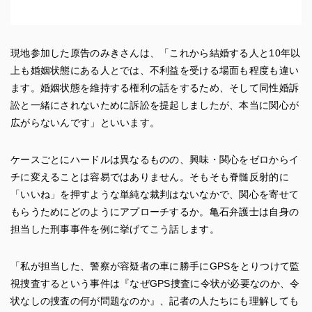
現地参加した原告のみきさんは、「これから結婚する人と10年以
上も婚姻状態にある人とでは、不利益を受ける場面も程度も違い
ます。婚姻状態を維持する権利の話をするため、そして同性婚訴
訟と一緒にされないために訴訟を提起しましたが、本当に関心が
広がらないんです」といいます。
ケースごとにハードルは異なるものの、興味・関心をゼロからイ
チに変えることは容易ではありません。そもそも脊髄反射的に
「いいね」を押すような単純な裁判はないなかで、関心を寄せて
もらうためにどのようにアプローチするか。亀石弁護士は自身の
担当した刑事事件を例に挙げてこう話します。
「私が担当した、警察が容疑者の車に勝手にGPSをとりつけて監
視捜査するという事件は『なぜGPS捜査に令状が必要なのか、令
状なしの捜査の何が問題なのか』、記者の人たちにも理解しても