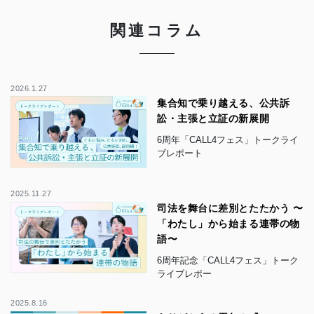
関連コラム
2026.1.27
集合知で乗り越える、公共訴
訟・主張と立証の新展開
6周年「CALL4フェス」トークライ
ブレポート
2025.11.27
司法を舞台に差別とたたかう 〜
「わたし」から始まる連帯の物
語〜
6周年記念「CALL4フェス」トーク
ライブレポー
2025.8.16