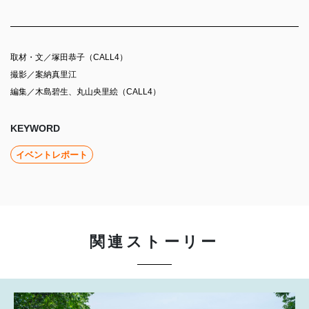
取材・⽂／塚田恭子（CALL4）
撮影／案納真里江
編集／木島碧生、丸山央里絵（CALL4）
KEYWORD
イベントレポート
関連ストーリー