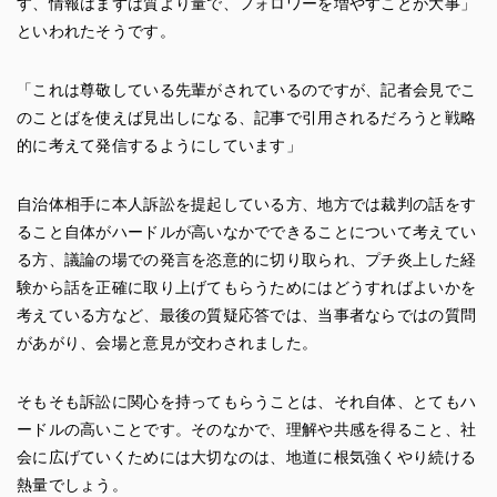
す、情報はまずは質より量で、フォロワーを増やすことが大事」
といわれたそうです。
「これは尊敬している先輩がされているのですが、記者会見でこ
のことばを使えば見出しになる、記事で引用されるだろうと戦略
的に考えて発信するようにしています」
自治体相手に本人訴訟を提起している方、地方では裁判の話をす
ること自体がハードルが高いなかでできることについて考えてい
る方、議論の場での発言を恣意的に切り取られ、プチ炎上した経
験から話を正確に取り上げてもらうためにはどうすればよいかを
考えている方など、最後の質疑応答では、当事者ならではの質問
があがり、会場と意見が交わされました。
そもそも訴訟に関心を持ってもらうことは、それ自体、とてもハ
ードルの高いことです。そのなかで、理解や共感を得ること、社
会に広げていくためには大切なのは、地道に根気強くやり続ける
熱量でしょう。