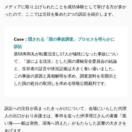
メディアに取り上げられたことを成功体験として挙げる方が多か
ったので、ここでは注目を集めた2つの訴訟を紹介します。
Case：
隠される「国の事故調査」プロセスを明らかに
訴訟
第58寿和丸が転覆沈没し17人が犠牲になった事故につい
て、「波による沈没」とした国の運輸安全委員会の結論
と、生存者の証言や状況証拠は大きく食い違いました。
この事故の原因と真相解明を求め、調査資料を非開示と
した国の処分の取消しを求める情報公開裁判です。
訴訟への注目が高まったきっかけについて、会場にいらした代理
人の出口かおり弁護士は、事件を追った伊澤理江さんの著書『黒
い海――船は突然、深海へ消えた』がもたらした反響の大きさを
あげます。