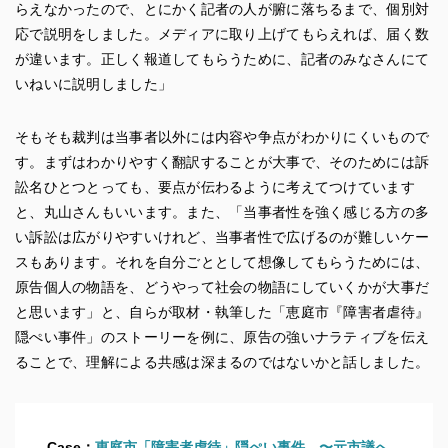
らえなかったので、とにかく記者の人が腑に落ちるまで、個別対
応で説明をしました。メディアに取り上げてもらえれば、届く数
が違います。正しく報道してもらうために、記者のみなさんにて
いねいに説明しました」
そもそも裁判は当事者以外には内容や争点がわかりにくいもので
す。まずはわかりやすく翻訳することが大事で、そのためには訴
訟名ひとつとっても、要点が伝わるように考えてつけています
と、丸山さんもいいます。また、「当事者性を強く感じる方の多
い訴訟は広がりやすいけれど、当事者性で広げるのが難しいケー
スもあります。それを自分ごととして想像してもらうためには、
原告個人の物語を、どうやって社会の物語にしていくかが大事だ
と思います」と、自らが取材・執筆した「恵庭市『障害者虐待』
隠ぺい事件」のストーリーを例に、原告の強いナラティブを伝え
ることで、理解による共感は深まるのではないかと話しました。
Case：
恵庭市「障害者虐待」隠ぺい事件 〜元市議へ