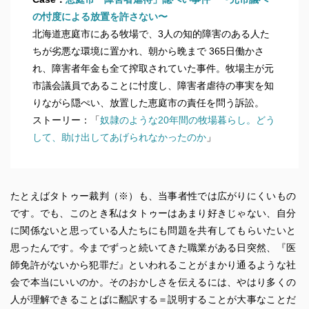
の忖度による放置を許さない〜
北海道恵庭市にある牧場で、3人の知的障害のある人た
ちが劣悪な環境に置かれ、朝から晩まで 365日働かさ
れ、障害者年金も全て搾取されていた事件。牧場主が元
市議会議員であることに忖度し、障害者虐待の事実を知
りながら隠ぺい、放置した恵庭市の責任を問う訴訟。
ストーリー：「
奴隷のような20年間の牧場暮らし。どう
して、助け出してあげられなかったのか
」
たとえばタトゥー裁判（※）も、当事者性では広がりにくいもの
です。でも、このとき私はタトゥーはあまり好きじゃない、自分
に関係ないと思っている人たちにも問題を共有してもらいたいと
思ったんです。今までずっと続いてきた職業がある日突然、『医
師免許がないから犯罪だ』といわれることがまかり通るような社
会で本当にいいのか。そのおかしさを伝えるには、やはり多くの
人が理解できることばに翻訳する＝説明することが大事なことだ