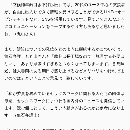
「『立候補年齢引き下げ訴訟』では、20代のユース中心の支援者
が、自由に出入りできて情報を受け取ることができるLINEのオー
プンチャットなど、SNSを活用しています。見ていてこんなふう
にコミュニケーションをキープするやり方もあるなと思いました
ね」（丸山さん）
また、訴訟についての発信をどのように継続するかについては、
亀石弁護士も丸山さんも「裁判は長丁場なので、無理する必要は
ないし、あまり頑張りすぎるとつらくなってしまいます。意見陳
述、証人尋問のある期日で盛り上げるなどメリハリをつければよ
いのでは」ということで意見は一致しています。
「私が委員を務めているセックスワークに関わる人たちの団体は
毎週、セックスワークにまつわる国内外のニュースを発信してい
ます。読む側にとって、こういう動きがあるのかと参考になりま
す」（亀石弁護士）