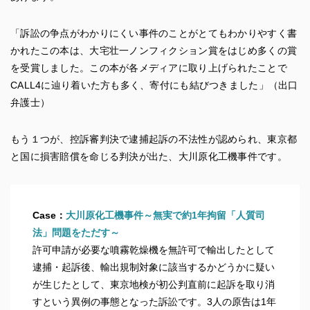
「訴訟の争点がわかりにくい事件のことがとてもわかりやすく書
かれたこの本は、大宅壮一ノンフィクション賞をはじめ多くの賞
を受賞しました。この本が各メディアに取り上げられたことで
CALL4に辿り着いた方も多く、寄付にも結びつきました」（出口
弁護士）
もう１つが、控訴審判決で逮捕起訴の不法性が認められ、東京都
と国に損害賠償を命じる判決が出た、大川原化工機事件です。
Case：
大川原化工機事件～無実で約1年拘留「人質司
法」問題をただす～
許可申請が必要な噴霧乾燥機を無許可で輸出したとして
逮捕・起訴後、輸出規制対象に該当するかどうかに疑い
が生じたとして、東京地検が初公判直前に起訴を取り消
すという異例の事態となった訴訟です。3人の原告は1年