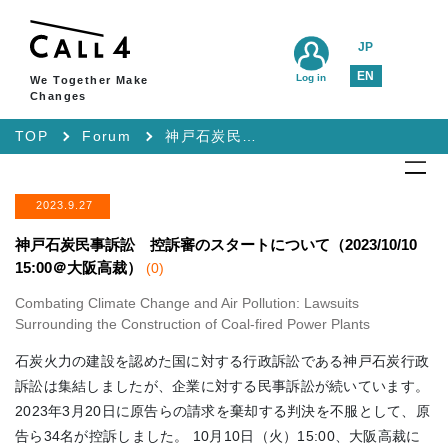
JP
EN
Log in
We Together Make
Changes
TOP
Forum
神戸石炭民事訴訟 控訴審のスタートについて（2023/10/10 15:00＠大阪高裁）
2023.9.27
神戸石炭民事訴訟 控訴審のスタートについて（2023/10/10
15:00＠大阪高裁）
(0)
Combating Climate Change and Air Pollution: Lawsuits
Surrounding the Construction of Coal-fired Power Plants
石炭火力の建設を認めた国に対する行政訴訟である神戸石炭行政
訴訟は集結しましたが、企業に対する民事訴訟が続いています。
2023年3月20日に原告らの請求を棄却する判決を不服として、原
告ら34名が控訴しました。 10月10日（火）15:00、大阪高裁に