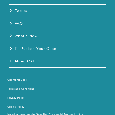
Forum
FAQ
What’s New
To Publish Your Case
About CALL4
Operating Body
Terms and Conditions
Privacy Policy
Cookie Policy
Notation based on the Specified Commercial Transaction Act.