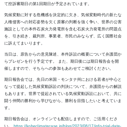
て控訴審期日の第1回期日が予定されています。
気候変動に対する危機感を決定的に欠き、気候変動時代の新たな
人権侵害への対応姿勢を欠く原審の判断を強く争い、世界の公害
施設としての本件石炭火力発電所を含む石炭火力発電所の問題点
を、引き続き、裁判所、事業者、市民のみならず、広く国際社会
に訴えてまいります。
当日は、原告からの意見陳述、本件訴訟の概要について弁護団か
らプレゼンを行う予定です。 また、期日後には期日報告会を開
催しますので、そちらへの参加もあわせてご検討ください。
期日報告会では、先日の米国・モンタナ州における若者が中心と
なって提起した気候変動訴訟の判決について、弁護団からの解説
もあります。世界で提起されている気候変動訴訟において、共に
闘う仲間の勝利から学びながら、勝利を目指したいと考えていま
す。
期日報告会は、オンラインでも配信しますので、ご活用くださ
い。
https://kobeclimatecase.jp/blog/2023/08/17/info-trial-date-