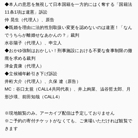
◆本人の意思を無視して日本国籍を一方的にはく奪する「国籍法
11条1項は違憲」訴訟
仲 晃生（代理人）、原告
◆既婚を理由に法的性別取扱い変更を認めないのは違憲！「なん
でうちらが離婚せなあかんの？」裁判
水谷陽子（代理人）、申立人
◆おかゆ強制はおかしい！刑事施設における不要な食事制限の撤
廃を求める裁判
津金貴康（代理人）
◆立候補年齢引き下げ訴訟
井桁大介（代理人）、久保 遼（原告）
MC：谷口太規（CALL4共同代表）、井上絢菜、澁谷哲太郎、月
形沙瑛、前田知哉（CALL4）
※現地観覧のみ。アーカイブ配信は予定しておりません
※ご予約の寄付チケットがなくても、ご来場いただければ観覧で
きます