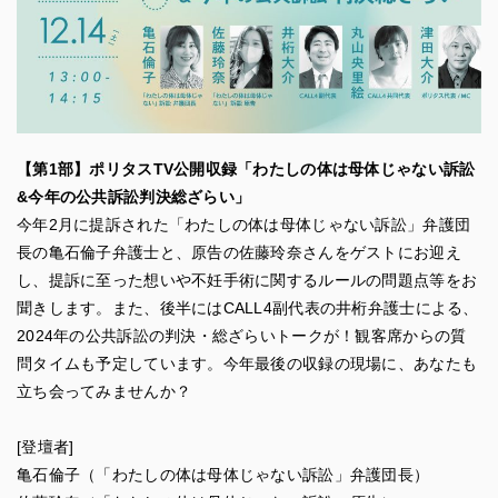
【第1部】ポリタスTV公開収録「わたしの体は母体じゃない訴訟
&今年の公共訴訟判決総ざらい」
今年2月に提訴された「わたしの体は母体じゃない訴訟」弁護団
長の亀石倫子弁護士と、原告の佐藤玲奈さんをゲストにお迎え
し、提訴に至った想いや不妊手術に関するルールの問題点等をお
聞きします。また、後半にはCALL4副代表の井桁弁護士による、
2024年の公共訴訟の判決・総ざらいトークが！観客席からの質
問タイムも予定しています。今年最後の収録の現場に、あなたも
立ち会ってみませんか？
[登壇者]
亀石倫子（「わたしの体は母体じゃない訴訟」弁護団長）