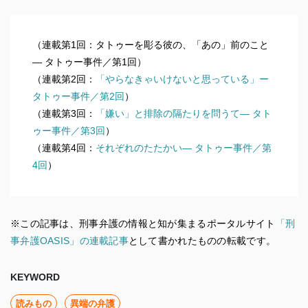
（連載第1回：タトゥーを彫る彼の、「あの」前のこと
― タトゥー事件／第1回）
（連載第2回：
「やらなきゃいけないと思っている」ー
タトゥー事件／第2回
）
（連載第3回：
「嫌い」と排除の隔たりを問うて― タト
ゥー事件／第3回
）
（連載第4回：
それぞれのたたかい― タトゥー事件／第
4回
）
※この記事は、刑事弁護の情報と知が集まるポータルサイト
「刑
事弁護OASIS」の連載記事
として書かれたものの転載です。
KEYWORD
読みもの
異端の弁護