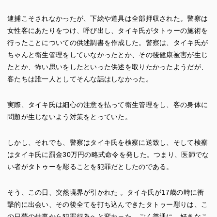
逮捕こそされなかったが、下絵や道具は全部押収された。警察は
女性客にあたりをつけ、呼び出し、タイキ氏がタトゥーの施術を
行ったことについての供述調書を作成した。警察は、タイキ氏が
ちゃんと衛生管理をしていなかったとか、その後健康被害が生じ
たとか、怖い思いをしたといった供述を取りたかったようだが、
客たちは誰一人としてそんな話はしなかった。
実際、タイキ氏は細心の注意を払って衛生管理をし、客の身体に
問題が生じないよう対策をとっていた。
しかし、それでも、警察はタイキ氏を検察に送致し、そして検察
はタイキ氏に罰金30万円の略式命令を発した。つまり、医師でな
い者がタトゥーを彫ることを犯罪だとしたのである。
そう、この日、突然境界が引かれた 。タイキ氏が17歳の時に衝
撃的に出会い、その後全てを打ち込んできたタトゥー彫りは、こ
の日夢の仕事から犯罪行為へと変わった。ごく普通に、好きなこ