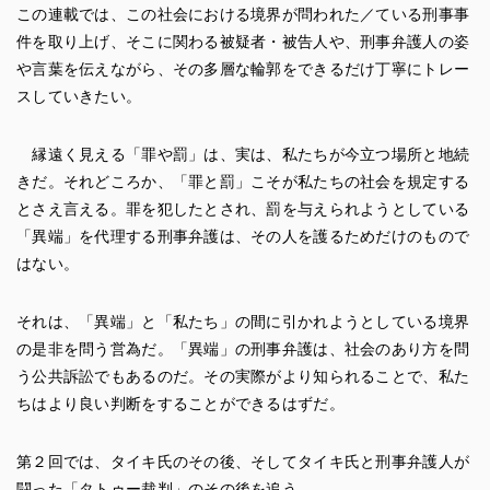
この連載では、この社会における境界が問われた／ている刑事事
件を取り上げ、そこに関わる被疑者・被告人や、刑事弁護人の姿
や言葉を伝えながら、その多層な輪郭をできるだけ丁寧にトレー
スしていきたい。
縁遠く見える「罪や罰」は、実は、私たちが今立つ場所と地続
きだ。それどころか、「罪と罰」こそが私たちの社会を規定する
とさえ言える。罪を犯したとされ、罰を与えられようとしている
「異端」を代理する刑事弁護は、その人を護るためだけのもので
はない。
それは、「異端」と「私たち」の間に引かれようとしている境界
の是非を問う営為だ。「異端」の刑事弁護は、社会のあり方を問
う公共訴訟でもあるのだ。その実際がより知られることで、私た
ちはより良い判断をすることができるはずだ。
第２回では、タイキ氏のその後、そしてタイキ氏と刑事弁護人が
闘った「タトゥー裁判」のその後を追う。