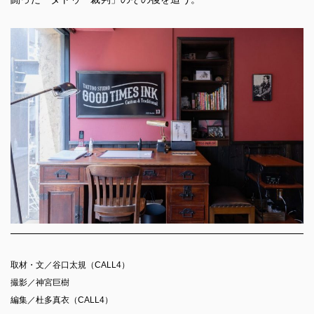
取材・文／谷口太規（CALL4）
撮影／神宮巨樹
編集／杜多真衣（CALL4）