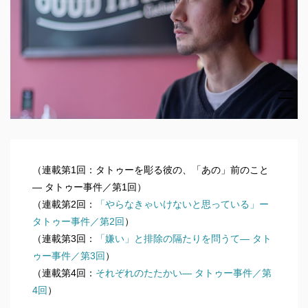
（連載第1回：タトゥーを彫る彼の、「あの」前のこと
― タトゥー事件／第1回）
（連載第2回：
「やらなきゃいけないと思っている」ー
タトゥー事件／第2回
）
（連載第3回：
「嫌い」と排除の隔たりを問うて― タト
ゥー事件／第3回
）
（連載第4回：
それぞれのたたかい― タトゥー事件／第
4回
）