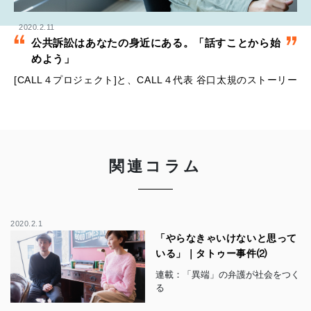
2020.2.11
公共訴訟はあなたの身近にある。「話すことから始
めよう」
[CALL４プロジェクト]と、CALL４代表 谷口太規のストーリー
関連コラム
2020.2.1
「やらなきゃいけないと思って
いる」｜タトゥー事件⑵
連載：「異端」の弁護が社会をつく
る