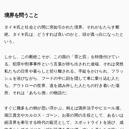
境界を問うこと
タイキ氏と社会との間に突如引かれた境界。それがもたらす断
絶。タイキ氏は、どうすれば良いのかと、頭が真っ白になったと
いう。
しかし、この断絶こそが、この国の「罪と罰」を特徴付けてい
る。犯罪や刑事事件という言葉が持ち出された途端、それは突然
私たちの日常や暮らしと切り離される。手錠をかけられ、フラッ
シュを浴びながら、フードの中に顔を隠して車に乗り込む人た
ち。アウトローの世界、道を踏み外した人たちの行き着いた場
所。それは「あちら側」の物語だ。
すぐに幾多もの例が思い浮かぶ。例えば酒井法子やピエール瀧。
堀江貴文やカルロス・ゴーン。お茶の間の主役として、あるいは
経済界を牽引する時代の寵児として、スポットライトを浴び、成