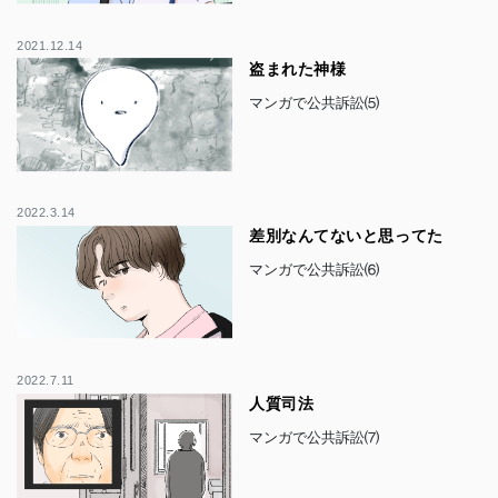
2021.12.14
盗まれた神様
マンガで公共訴訟⑸
2022.3.14
差別なんてないと思ってた
マンガで公共訴訟⑹
2022.7.11
人質司法
マンガで公共訴訟⑺