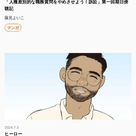
「人種差別的な職務質問をやめさせよう！訴訟」第一回期日傍
聴記
藤見よいこ
マンガ
2024.7.3
ヒーロー