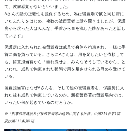
て、皮膚感覚がないといいました。
Aさんの話の正確性を担保するため、私は留置場で彼と同じ房に
いたふたりをはじめ、複数の被留置者に話を聞きましたが、保護
房から戻った人はみんな、手首から血を流した跡があったと話し
ています」
保護房に入れられた被留置者は戒具で身体を拘束され、一様に手
首に傷を負っている。さらにAさんは、用を足したいと依頼して
も、留置担当官から「垂れ流せよ、みんなそうしているから」と
いわれ、戒具で拘束された状態で用を足させられる辱めを受けて
いる。
留置担当官はなぜAさんを、そして他の被留置者を、保護房に入
れた後も戒具で拘束しているのか。新宿警察署の留置場内では、
いったい何が起きているのだろうか。
※「刑事収容施設及び被収容者等の処遇に関する法律」の第214条第1項、
及び第213条第1項