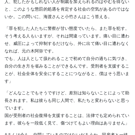
人、犯したかもしれない人が制裁を加えられるのはやむを得ない
と、このような懲罰的処遇を肯定する社会の空気があるのではな
いか。この問いに、海渡さんと小竹さんはこう答える。
「罪を犯した人たちに警察が甘い態度でいたら、また罪を犯す。
そう考える人もいますが、それは間違っています。痛い目に遭わ
せ、威圧によって抑制するだけなら、外に出て痛い目に遭わなく
なれば、元の木阿弥です。
でも、人は人として扱われることで初めて自分の過ちに気づき、
自分の生き方を省みることができるんです。受刑者を支援するこ
とが、社会全体を安全にすることにつながると、僕はそう思いま
す」
「どんなことでもそうですけど、差別は知らないことによって助
長されます。私は彼らも同じ人間で、私たちと変わらないと思っ
ています。
国が受刑者の社会復帰を支援することは、法律でも定められてい
ます。彼らを一段低く見て、傷つけてもよい理由はありません」
Aさんは今も、自問しているのではないだろうか。同房者と一緒