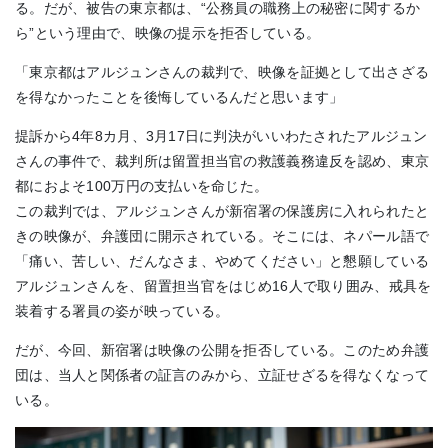
る。だが、被告の東京都は、“公務員の職務上の秘密に関するか
ら”という理由で、映像の提示を拒否している。
「東京都はアルジュンさんの裁判で、映像を証拠として出さざる
を得なかったことを後悔しているんだと思います」
提訴から4年8カ月、3月17日に判決がいいわたされたアルジュン
さんの事件で、裁判所は留置担当官の救護義務違反を認め、東京
都におよそ100万円の支払いを命じた。
この裁判では、アルジュンさんが新宿署の保護房に入れられたと
きの映像が、弁護団に開示されている。そこには、ネパール語で
「痛い、苦しい、だんなさま、やめてください」と懇願している
アルジュンさんを、留置担当官をはじめ16人で取り囲み、戒具を
装着する署員の姿が映っている。
だが、今回、新宿署は映像の公開を拒否している。このため弁護
団は、当人と関係者の証言のみから、立証せざるを得なくなって
いる。