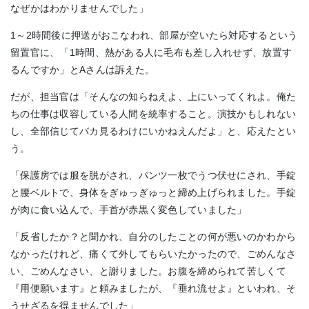
なぜかはわかりませんでした」
1～2時間後に押送がおこなわれ、部屋が空いたら対応するという
留置官に、「1時間、熱がある人に毛布も差し入れせず、放置す
るんですか」とAさんは訴えた。
だが、担当官は「そんなの知らねえよ、上にいってくれよ。俺た
ちの仕事は収容している人間を統率すること。演技かもしれない
し、全部信じてバカ見るわけにいかねえんだよ」と、応えたとい
う。
「保護房では服を脱がされ、パンツ一枚でうつ伏せにされ、手錠
と腰ベルトで、身体をぎゅっぎゅっと締め上げられました。手錠
が肉に食い込んで、手首が赤黒く変色していました」
「反省したか？と聞かれ、自分のしたことの何が悪いのかわから
なかったけれど、痛くて外してもらいたかったので、ごめんなさ
い、ごめんなさい、と謝りました。お腹を締められて苦しくて
『用便願います』と頼みましたが、『垂れ流せよ』といわれ、そ
うせざるを得ませんでした」