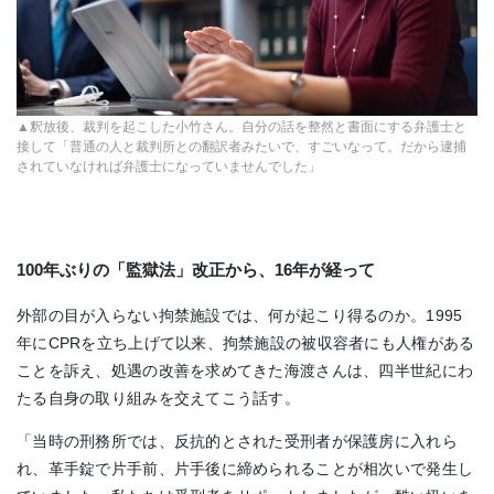
▲釈放後、裁判を起こした小竹さん。自分の話を整然と書面にする弁護士と
接して「普通の人と裁判所との翻訳者みたいで、すごいなって。だから逮捕
されていなければ弁護士になっていませんでした」
100年ぶりの「監獄法」改正から、16年が経って
外部の目が入らない拘禁施設では、何が起こり得るのか。1995
年にCPRを立ち上げて以来、拘禁施設の被収容者にも人権がある
ことを訴え、処遇の改善を求めてきた海渡さんは、四半世紀にわ
たる自身の取り組みを交えてこう話す。
「当時の刑務所では、反抗的とされた受刑者が保護房に入れら
れ、革手錠で片手前、片手後に締められることが相次いで発生し