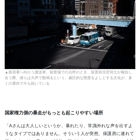
▲新宿署へ向かう護送車。留置場での点呼のとき、留置担当官同士が報告し
合う際、彼らは大声で怒鳴るという。威圧的な態度をよしとする文化が、多
くの署内で今も続いている
国家権力側の暴走がもっとも起こりやすい場所
「Aさんは大人しいというか、暴れたり、常識外れな声を出すよ
うなタイプではありません。そういう人が突然、保護房に連れて