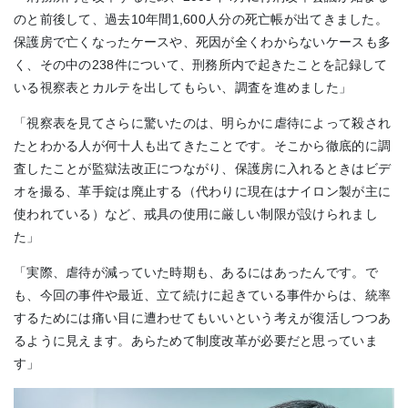
のと前後して、過去10年間1,600人分の死亡帳が出てきました。
保護房で亡くなったケースや、死因が全くわからないケースも多
く、その中の238件について、刑務所内で起きたことを記録して
いる視察表とカルテを出してもらい、調査を進めました」
「視察表を見てさらに驚いたのは、明らかに虐待によって殺され
たとわかる人が何十人も出てきたことです。そこから徹底的に調
査したことが監獄法改正につながり、保護房に入れるときはビデ
オを撮る、革手錠は廃止する（代わりに現在はナイロン製が主に
使われている）など、戒具の使用に厳しい制限が設けられまし
た」
「実際、虐待が減っていた時期も、あるにはあったんです。で
も、今回の事件や最近、立て続けに起きている事件からは、統率
するためには痛い目に遭わせてもいいという考えが復活しつつあ
るように見えます。あらためて制度改革が必要だと思っていま
す」