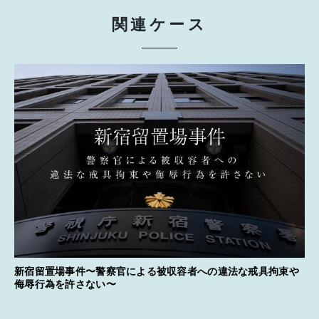
関連ケース
新宿留置場事件〜警察官による被収容者への違法な戒具拘束や
侮辱行為を許さない〜