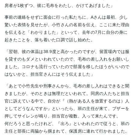
房者が1枚ずつ、彼に毛布をわたし、かけてあげました」
事前の連絡をせずに面会に行った私たちに、Aさんは最初、少し
驚いた表情を見せたが、小竹さんの名前を伝え、ここに来た理由
を伝えると「わかりました」といって、去年の7月に自分の身に
起きたことを、落ち着いた口調で話し始めた。
「翌朝、彼の体温は38.9度と高かったのですが、留置場内では服
を貸すのもダメといわれていたので、毛布の差し入れをお願いし
ました。コロナも流行っていたので部屋を移したほうがいいので
はないかと、担当官さんにはそう伝えました」
「あとで小竹先生や刑事さんから、毛布の差し入れはできると聞
きましたが、そのときは無理だといわれて。同房の人たちと担当
官に訴えている中で、自分が『（熱がある人を放置するのは）人
としてどうなんですか』といったら、班の主任が来て、ブザーを
押してサイレンが鳴り、担当官が複数、入って来たんです。
何だろうと思ったけれど、『出ろ』といわれたので従うと、班の
主任と部長に両脇から掴まれて、保護房に連れて行かれました。