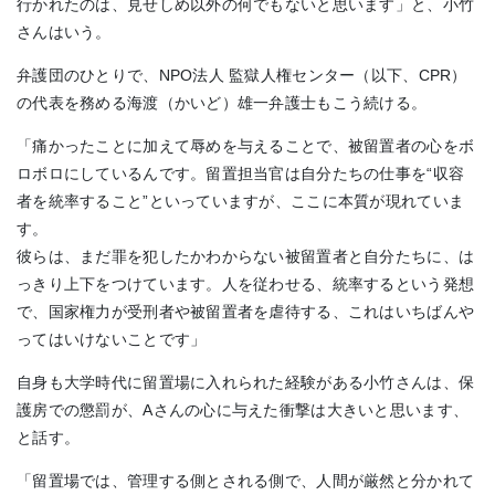
行かれたのは、見せしめ以外の何でもないと思います」と、小竹
さんはいう。
弁護団のひとりで、NPO法人 監獄人権センター（以下、CPR）
の代表を務める海渡（かいど）雄一弁護士もこう続ける。
「痛かったことに加えて辱めを与えることで、被留置者の心をボ
ロボロにしているんです。留置担当官は自分たちの仕事を“収容
者を統率すること”といっていますが、ここに本質が現れていま
す。
彼らは、まだ罪を犯したかわからない被留置者と自分たちに、は
っきり上下をつけています。人を従わせる、統率するという発想
で、国家権力が受刑者や被留置者を虐待する、これはいちばんや
ってはいけないことです」
自身も大学時代に留置場に入れられた経験がある小竹さんは、保
護房での懲罰が、Aさんの心に与えた衝撃は大きいと思います、
と話す。
「留置場では、管理する側とされる側で、人間が厳然と分かれて