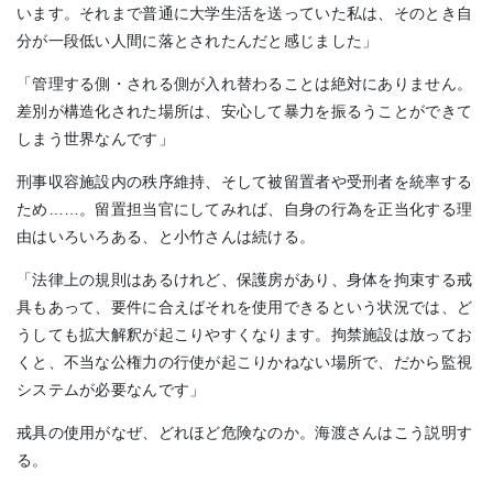
います。それまで普通に大学生活を送っていた私は、そのとき自
分が一段低い人間に落とされたんだと感じました」
「管理する側・される側が入れ替わることは絶対にありません。
差別が構造化された場所は、安心して暴力を振るうことができて
しまう世界なんです」
刑事収容施設内の秩序維持、そして被留置者や受刑者を統率する
ため……。留置担当官にしてみれば、自身の行為を正当化する理
由はいろいろある、と小竹さんは続ける。
「法律上の規則はあるけれど、保護房があり、身体を拘束する戒
具もあって、要件に合えばそれを使用できるという状況では、ど
うしても拡大解釈が起こりやすくなります。拘禁施設は放ってお
くと、不当な公権力の行使が起こりかねない場所で、だから監視
システムが必要なんです」
戒具の使用がなぜ、どれほど危険なのか。海渡さんはこう説明す
る。