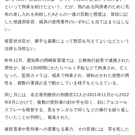
といって拘束を続けたという。だが、熱のある同房者のために毛
布の差し入れを依頼したAさんの一連の言動と態度は、冒頭に記
した保護房収容、戒具の使用要件のいずれにも当てはまりはしな
い。
留置担当官が、勝手な裁量によって懲罰を与えてよいなどという
法律も当然ない。
昨年12月、愛知県の岡崎留置場では、公務執行妨害で逮捕された
男性が、延べ130時間にわたりベルト手錠などで拘束され、亡く
なった。監視カメラは、戒具で拘束され、寝転がされた状態の男
性を、複数の署員が足で動かしている様子をとらえている。
同じ月には、名古屋刑務所の刑務官22人が2021年11月から2022
年8月にかけて、複数の受刑者の顔や手を叩く、顔にアルコール
スプレーを噴射する、尻をサンダルで叩くなどの暴行を繰り返し
ていたことが判明し、報道された。
被留置者や受刑者への度重なる暴力、その背後には、罪を犯した