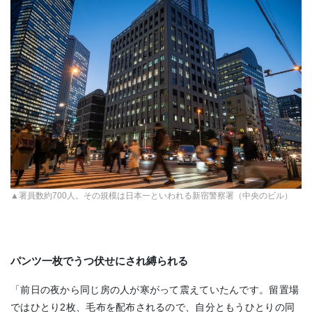
▲署員数約700人。その規模は日本一といわれる新宿警察署（中央のビル）
パンツ一枚でうつ伏せにされ縛られる
「前日の夜から同じ房の人が寒がって震えていたんです。留置場
ではひとり2枚、毛布を配布されるので、自分ともうひとりの同