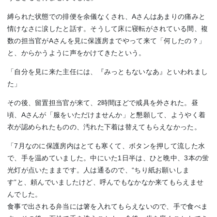
縛られた状態での排便を余儀なくされ、Aさんはあまりの痛みと
情けなさに涙したと話す。そうして床に寝転がされている間、複
数の担当官がAさんを見に保護房までやって来て「何したの？」
と、からかうように声をかけてきたという。
「自分を見に来た主任には、『みっともないなあ』といわれまし
た」
その後、留置担当官が来て、2時間ほどで戒具を外された。昼
頃、Aさんが「服をいただけませんか」と懇願して、ようやく着
衣が認められたものの、汚れた下着は替えてもらえなかった。
「7月なのに保護房内はとても寒くて、ボタンを押して流した水
で、手を温めていました。中にいた1日半は、ひと晩中、3本の蛍
光灯が点いたままです。人は通るので、“ちり紙お願いしま
す”と、頼んでいましたけど、呼んでもなかなか来てもらえませ
んでした。
食事で出される弁当には箸を入れてもらえないので、手で食べま