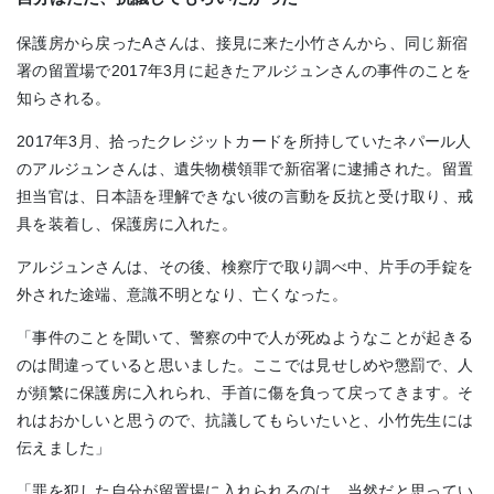
保護房から戻ったAさんは、接見に来た小竹さんから、同じ新宿
署の留置場で2017年3月に起きたアルジュンさんの事件のことを
知らされる。
2017年3月、拾ったクレジットカードを所持していたネパール人
のアルジュンさんは、遺失物横領罪で新宿署に逮捕された。留置
担当官は、日本語を理解できない彼の言動を反抗と受け取り、戒
具を装着し、保護房に入れた。
アルジュンさんは、その後、検察庁で取り調べ中、片手の手錠を
外された途端、意識不明となり、亡くなった。
「事件のことを聞いて、警察の中で人が死ぬようなことが起きる
のは間違っていると思いました。ここでは見せしめや懲罰で、人
が頻繁に保護房に入れられ、手首に傷を負って戻ってきます。そ
れはおかしいと思うので、抗議してもらいたいと、小竹先生には
伝えました」
「罪を犯した自分が留置場に入れられるのは、当然だと思ってい