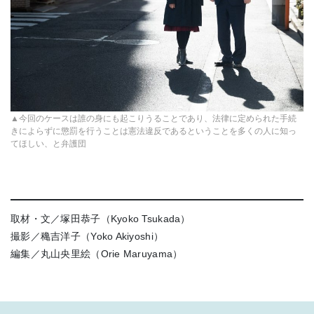
▲今回のケースは誰の身にも起こりうることであり、法律に定められた手続
きによらずに懲罰を行うことは憲法違反であるということを多くの人に知っ
てほしい、と弁護団
取材・文／塚田恭子（Kyoko Tsukada）
撮影／穐吉洋子（Yoko Akiyoshi）
編集／丸山央里絵（Orie Maruyama）