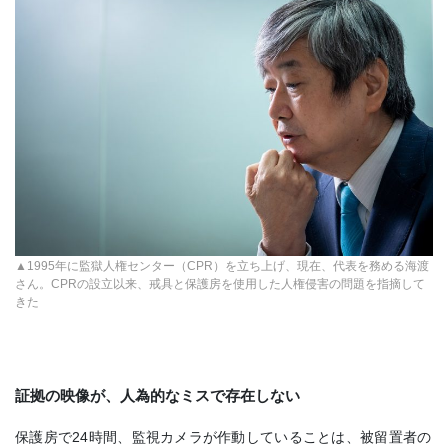
▲1995年に監獄人権センター（CPR）を立ち上げ、現在、代表を務める海渡
さん。CPRの設立以来、戒具と保護房を使用した人権侵害の問題を指摘して
きた
証拠の映像が、人為的なミスで存在しない
保護房で24時間、監視カメラが作動していることは、被留置者の