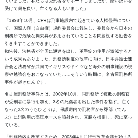
ていました。私たちは受刑者をサポートしましたが、酷い扱いを
受けて傷を負い、亡くなる人もいました」
「1998年10月、CPRは刑事施設内で起きている人権侵害につい
て、国際人権（自由権）規約委員会に報告し、委員会から日本の
刑務所で危険な拘束具が多用されていることを問題視する勧告を
引き出すことができました。
勧告後、法務省が全国に通達を出し、革手錠の使用が激減すると
いう成果もありました。刑務所制度の改革に向け、日本弁護士連
合会と法務省が共同でイギリスやドイツなど海外の刑事施設の視
察や勉強会をおこなっていた……そういう時期に、名古屋刑務所
事件が起きたんです」
名古屋刑務所事件とは、2002年10月、同刑務所で複数の刑務官
が受刑者に暴行を加え、3名の死傷者を出した事件を指す。亡く
なった2名のうちひとりは、保護房内で刑務官から臀部（でん
ぶ）に消防用の高圧ホースを噴射され、直腸を損傷し、死に至っ
ている。
「刑務所内を改革するため、2003年4月に行刑改革会議が始まる