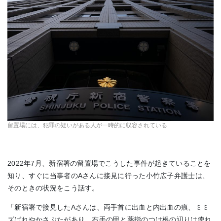
留置場には、犯罪の疑いがある人が一時的に収容されている
2022年7月、新宿署の留置場でこうした事件が起きていることを
知り、すぐに当事者のAさんに接見に行った小竹広子弁護士は、
そのときの状況をこう話す。
「新宿署で接見したAさんは、両手首に出血と内出血の痕、ミミ
ズばれやかさぶたがあり、右手の甲と薬指のつけ根の辺りは痺れ