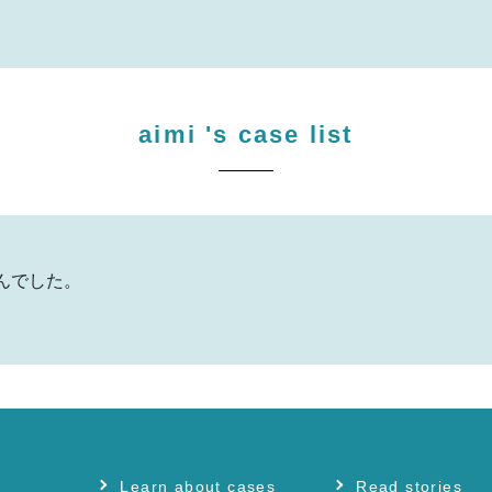
aimi
's case list
んでした。
Learn about cases
Read stories