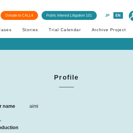
Donate to CALL4
Public Interest Litigation 101
JP
EN
Cases
Stories
Trial Calendar
Archive Project
Profile
r name
aimi
-
oduction