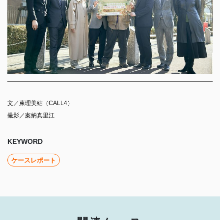
⽂／柬理美結（CALL4）
撮影／案納真里江
KEYWORD
ケースレポート