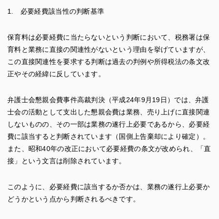
1. 必要経費該当性の判断基準
保育料は必要経費に当たらないという判断において、税務署は保
育料と業務に直接の関連性がないという理由を挙げていますが、
この直接関連性を要求する判断は過去の判例や所得税法の条文改
正やその経緯に反しています。
弁護士会懇親会費事件高裁判決（平成24年9月19日）では、弁護
士会の活動として支出した懇親会費は業務、売り上げに直接関連
しないものの、その一部は業務の遂行上必要であるから、必要経
費に該当すると判断されています（国側上告棄却により確定）。
また、昭和40年の改正において必要経費の条文が改められ、「直
接」という文言は削除されています。
このように、必要経費に該当するか否かは、業務の遂行上必要か
どうかという点から判断されるべきです。