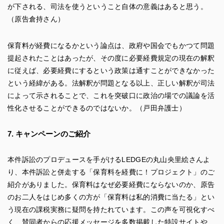
が下される、司法を使うということ自体の意義はあると思う。
（原告倉持さん）
保育料が経費になるかという論点は、政府や国会でもかつて問題
提起されたことはあったが、その度に必要経費規定の現在の解釈
に従えば、必要経費にするという政策は通すことができなかった
という経緯がある。法解釈が問題となる以上、正しい解釈が司法
によって示されることで、これを突破口に政治の場での議論を活
性化させることができるのではないか。（戸田弁護士）
7. キャンペーンのご紹介
本件訴訟のプロデュースを手がけるLEDGEの丸山央里絵さんよ
り、本件訴訟と併走する「保育料を経費に！プロジェクト」のご
紹介がありました。保育料はなぜ必要経費にならないのか、原告
のお二人をはじめ多くの方が「保育料は私的消費に当たる」とい
う現在の課税実務に疑問を持たれています。この声を可視化すべ
く、賛同者からの応援メッセージを多数掲載した特設サイトや