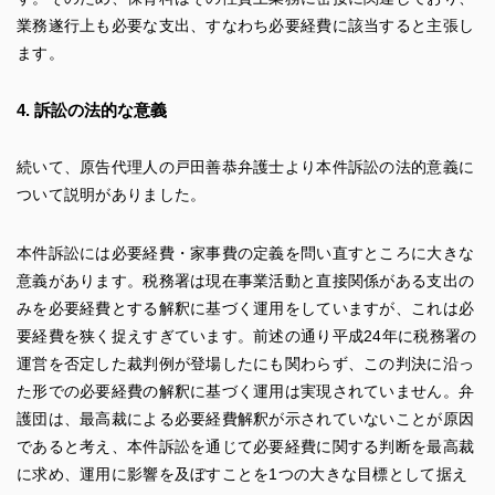
業務遂行上も必要な支出、すなわち必要経費に該当すると主張し
ます。
4. 訴訟の法的な意義
続いて、原告代理人の戸田善恭弁護士より本件訴訟の法的意義に
ついて説明がありました。
本件訴訟には必要経費・家事費の定義を問い直すところに大きな
意義があります。税務署は現在事業活動と直接関係がある支出の
みを必要経費とする解釈に基づく運用をしていますが、これは必
要経費を狭く捉えすぎています。前述の通り平成24年に税務署の
運営を否定した裁判例が登場したにも関わらず、この判決に沿っ
た形での必要経費の解釈に基づく運用は実現されていません。弁
護団は、最高裁による必要経費解釈が示されていないことが原因
であると考え、本件訴訟を通じて必要経費に関する判断を最高裁
に求め、運用に影響を及ぼすことを1つの大きな目標として据え