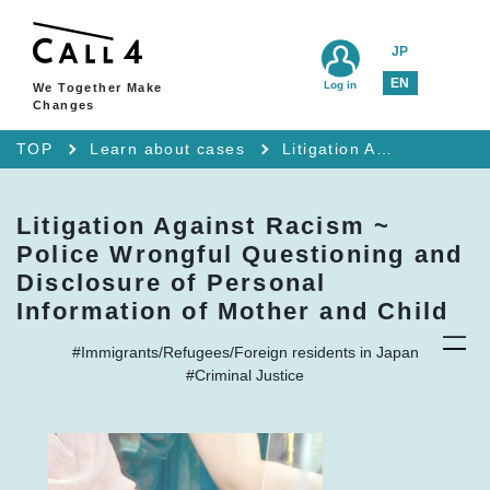
JP
EN
Log in
We Together Make
Changes
TOP
Learn about cases
Litigation Against Racism ~ Police Wrongful Questioning and Disclosure of Personal Information of Mother and Child
Litigation Against Racism ~
Police Wrongful Questioning and
Disclosure of Personal
Information of Mother and Child
#Immigrants/Refugees/Foreign residents in Japan
#Criminal Justice