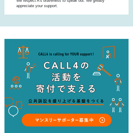
We respect A’s braveness to speak out. We greatly
appreciate your support.