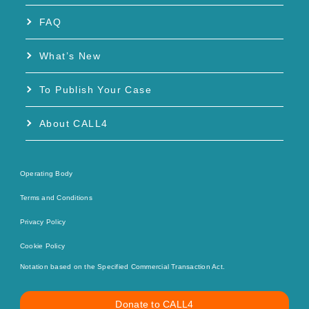
FAQ
What’s New
To Publish Your Case
About CALL4
Operating Body
Terms and Conditions
Privacy Policy
Cookie Policy
Notation based on the Specified Commercial Transaction Act.
Donate to CALL4