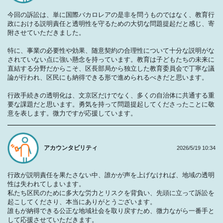
今回の訴訟は、単に国際バカロレアの是非を問うものではなく、教育行
政における説明責任と透明性を守るための大切な問題提起だと感じ、寄
附させていただきました。
特に、事業の必要性や効果、随意契約の合理性について十分な説明がな
されていない点に強い懸念を持っています。教育は子どもたちの未来に
直結する分野だからこそ、区長部局から独立した教育委員会で丁寧な議
論が行われ、区民にも納得できる形で進められるべきだと思います。
行政手続きの透明化は、文京区だけでなく、多くの自治体に共通する重
要な課題だと思います。勇気を持って問題提起してくださったことに敬
意を表します。微力ですが応援しています。
アカウンタビリティ
2026/5/19 10:34
行政が説明責任を果たさない中、誰かが声を上げなければ、地域の透明
性は失われてしまいます。
私たち区民のために多大な労力とリスクを背負い、先頭に立って訴訟を
起こしてくださり、本当にありがとうございます。
誰もが納得できる公正な地域社会を取り戻すため、微力ながら一番手と
して応援させていただきます。