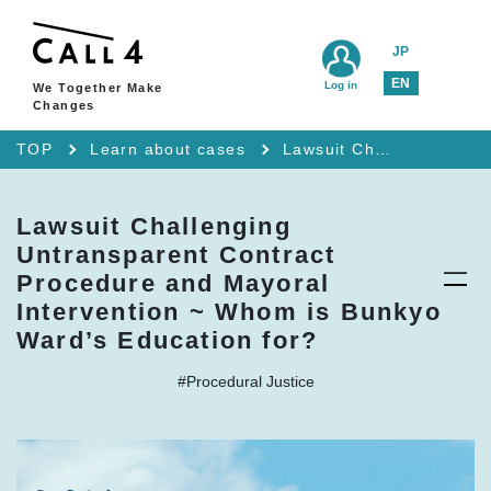
JP
EN
Log in
We Together Make
Changes
TOP
Learn about cases
Lawsuit Challenging Untransparent Contract Procedure and Mayoral Intervention ~ Whom is Bunkyo Ward’s Education for?
Lawsuit Challenging
Untransparent Contract
Procedure and Mayoral
Intervention ~ Whom is Bunkyo
Ward’s Education for?
#Procedural Justice