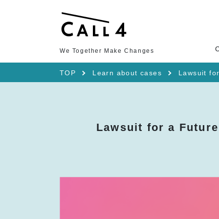
We Together Make Changes
TOP
Learn about cases
Lawsuit fo
Lawsuit for a Futur