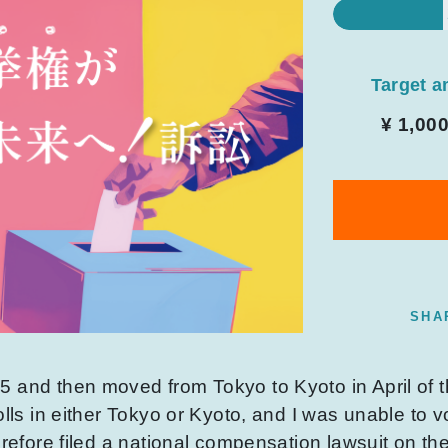
Target 
¥ 1,00
SHA
5 and then moved from Tokyo to Kyoto in April of 
olls in either Tokyo or Kyoto, and I was unable to 
erefore filed a national compensation lawsuit on th