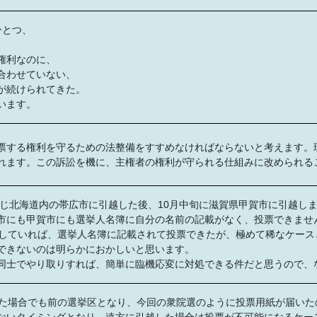
ひとつ、
権利なのに、
合わせていない、
が続けられてきた。
います。
票する権利を守るための法整備をすすめなければならないと考えます。
れます。この訴訟を機に、主権者の権利が守られる仕組みに改められる
同じ北海道内の帯広市に引越した後、10月中旬に滋賀県甲賀市に引越しまし
市にも甲賀市にも選挙人名簿に自分の名前の記載がなく、投票できません
更していれば、選挙人名簿に記載されて投票できたが、極めて稀なケース
できないのは明らかにおかしいと思います。
同士でやり取りすれば、簡単に臨機応変に対処できる件だと思うので、
した場合でも前の選挙区となり、今回の衆院選のように投票用紙が届いた