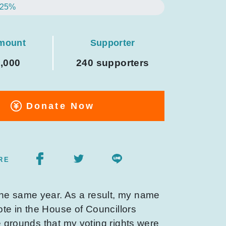
25%
amount
Supporter
0,000
240 supporters
Donate Now
RE
the same year. As a result, my name
vote in the House of Councillors
e grounds that my voting rights were