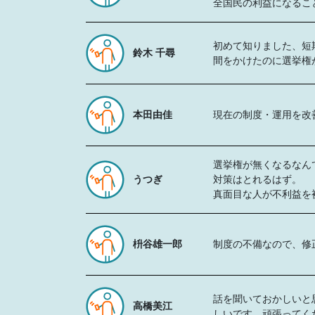
全国民の利益になるこ
初めて知りました、短
鈴木 千尋
間をかけたのに選挙権
本田由佳
現在の制度・運用を改
選挙権が無くなるなん
うつぎ
対策はとれるはず。
真面目な人が不利益を
枡谷雄一郎
制度の不備なので、修
話を聞いておかしいと
高橋美江
しいです。頑張ってく