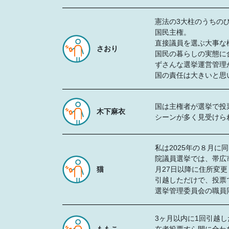
憲法の3大柱のうちの
国民主権。
直接議員を選ぶ大事な
さおり
国民の暮らしの実態に
ずさんな選挙運営管理
国の責任は大きいと思
国は主権者が選挙で投
木下麻衣
シーンが多く見受けら
私は2025年の８月に
院議員選挙では、帯広
猫
月27日以降に住所変
引越しただけで、投票
選挙管理委員会の職員
3ヶ月以内に1回引越