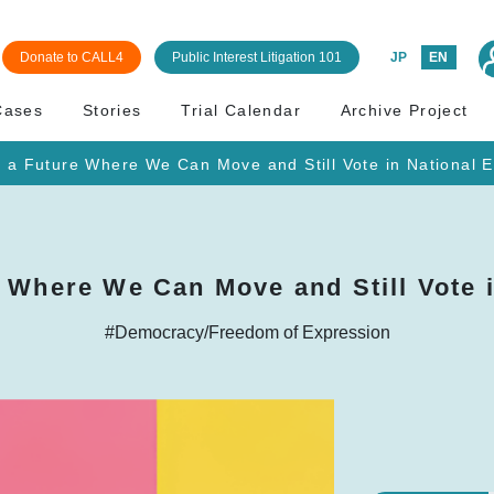
Donate to CALL4
Public Interest Litigation 101
JP
EN
Cases
Stories
Trial Calendar
Archive Project
r a Future Where We Can Move and Still Vote in National E
e Where We Can Move and Still Vote i
#Democracy/Freedom of Expression