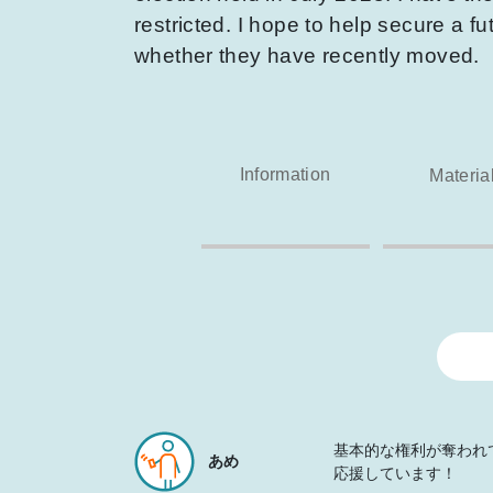
restricted. I hope to help secure a fut
whether they have recently moved.
Information
Materia
基本的な権利が奪われ
あめ
応援しています！