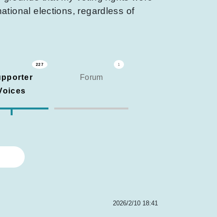
 national elections, regardless of
227
1
pporter
Forum
Voices
2026/2/10 18:41