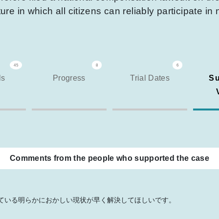
ure in which all citizens can reliably participate in
45
8
6
ls
Progress
Trial Dates
Su
Comments from the people who supported the case
ている明らかにおかしい現状が早く解決してほしいです。