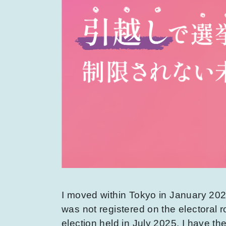
I moved within Tokyo in January 202
was not registered on the electoral r
election held in July 2025. I have th