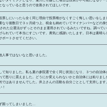
ないタイミングとなり、遠方に引越した場合は投票が不可能になるケー
となっていると思うので改善されてほしいです。
投票しにいったら全く同じ理由で投票権がなくすごく悔しい思いをしま
重なり後数日で３ヶ月経つ上、税金も納めていてマイナンバーなどの身
制定された公選法がずっとそのまま運用されているみたいですね。調べて
げられていて本当にすごいです。勇気に感謝いたします。日本は素晴ら
サポートさせてください。
他人事ではないなと思いました。
して知りました。私も夏の参院選で全く同じ状況になり、３つの自治体
れて怒りに震えました。どうにか変えられないかと自治体には粘りまし
的ではありませんでした。井上さんの活動を自分ごととして支持します
い！
ず困ってしまいました…