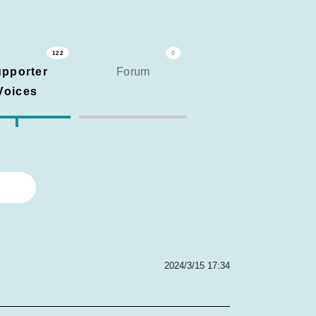
122
0
pporter
Forum
Voices
2024/3/15 17:34