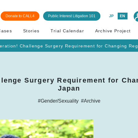
Donate to CALL4
Public Interest Litigation 101
JP
EN
Cases
Stories
Trial Calendar
Archive Project
eration! Challenge Surgery Requirement for Changing Reg
llenge Surgery Requirement for Cha
Japan
#Gender/Sexuality
#Archive