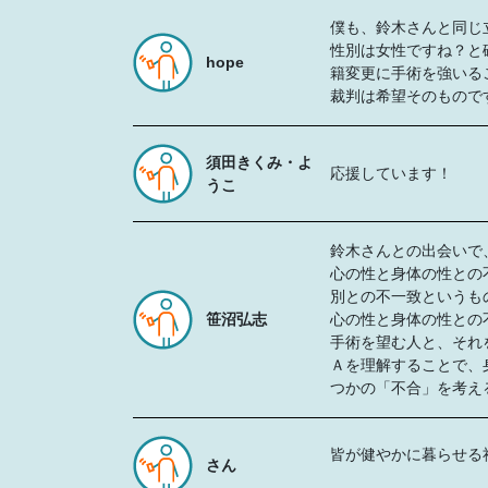
僕も、鈴木さんと同じ
性別は女性ですね？と
hope
籍変更に手術を強いる
裁判は希望そのもので
須田きくみ・よ
応援しています！
うこ
鈴木さんとの出会いで
心の性と身体の性との
別との不一致というも
笹沼弘志
心の性と身体の性との
手術を望む人と、それ
Ａを理解することで、
つかの「不合」を考え
皆が健やかに暮らせる
さん