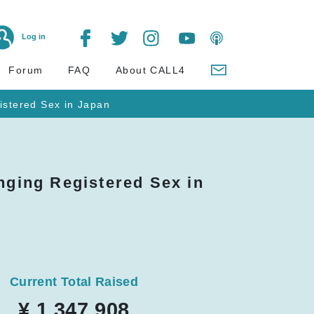
Log in
Forum
FAQ
About CALL4
istered Sex in Japan
nging Registered Sex in
Current Total Raised
¥ 1,347,908