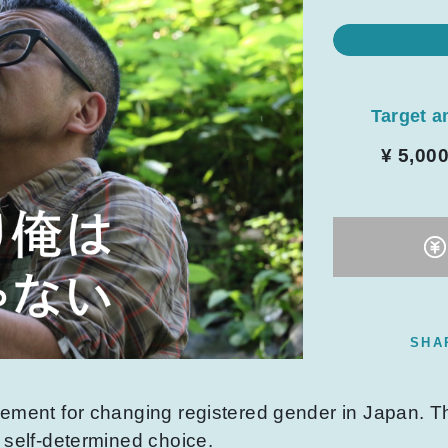
Target 
¥ 5,00
SHA
rement for changing registered gender in Japan. T
 self-determined choice.