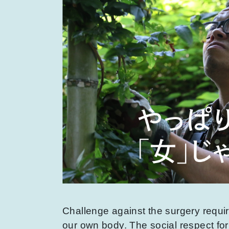
Challenge against the surgery requi
our own body. The social respect for