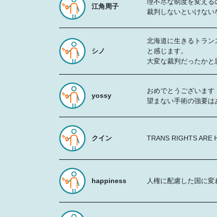
理不尽な制度を変える
江角周子
裁判しないといけない
北海道に生きるトラン
シノ
と感じます。
大変な裁判だったかと
おめでとうございます
yossy
望まない手術の強要は
クイン
TRANS RIGHTS ARE 
happiness
人権に配慮した国に変