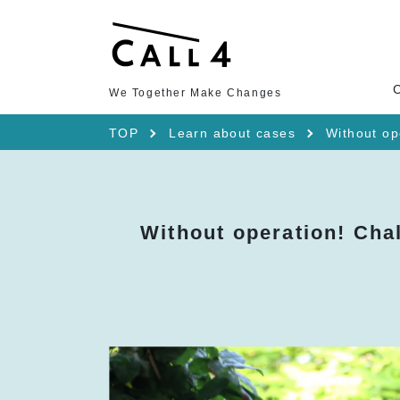
We Together Make Changes
TOP
Learn about cases
Without op
Without operation! Cha