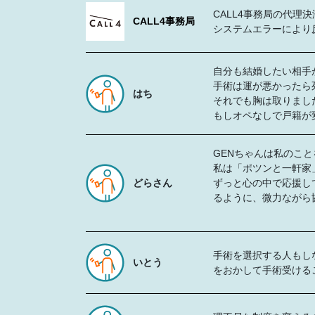
CALL4事務局の代理
CALL4事務局
システムエラーにより
自分も結婚したい相手
手術は運が悪かったら
はち
それでも胸は取りまし
もしオペなしで戸籍が
GENちゃんは私のこ
私は「ポツンと一軒家
どらさん
ずっと心の中で応援し
るように、微力ながら
手術を選択する人もし
いとう
をおかして手術受ける