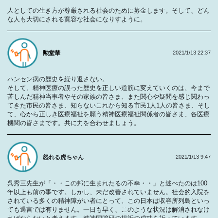
人としての生き方が尊厳される社会のために募金します。そして、どん
な人も大切にされる寛容な社会になりすように。
勲堂華
2021/1/13 22:37
ハンセン病の歴史を繰り返さない。
そして、精神医療の誤った歴史を正しい道筋に変えていくのは、今まで
苦しんだ精神当事者やその家族の皆さま、また関心や疑問を感じ関わっ
てきた市民の皆さま、知らないこれから知る市民1人1人の皆さま、そし
て、心から正しき医療福祉を願う精神医療福祉関係者の皆さま、各医療
機関の皆さまです。共に力を合わせましょう。
怒れる虎ちゃん
2021/1/13 9:47
呉秀三先生が「・・この邦に生まれたるの不幸・・」と述べたのは100
年以上も前の事です。しかし、未だ改善されていません。社会的入院を
されている多くの精神障がい者にとって、この日本は収容所列島といっ
ても過言では有りません。一日も早く、このような状況は解消されなけ