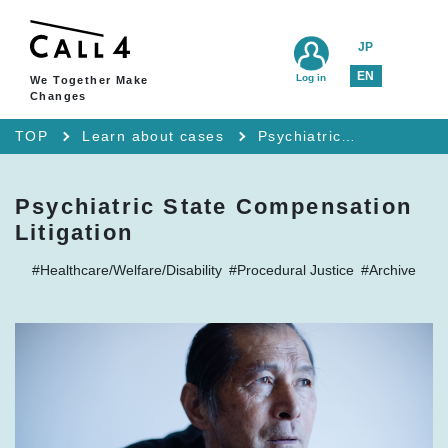
JP
EN
Log in
We Together Make
Changes
TOP
Learn about cases
Psychiatric State Compensation Litigation
Psychiatric State Compensation
Litigation
#Healthcare/Welfare/Disability
#Procedural Justice
#Archive