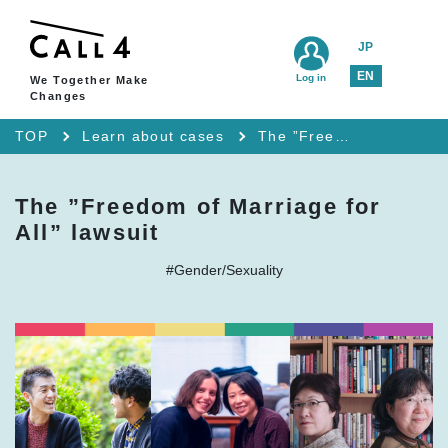
JP
EN
Log in
We Together Make
Changes
TOP
Learn about cases
The ”Freedom of Marriage for All” lawsuit
The ”Freedom of Marriage for
All” lawsuit
#Gender/Sexuality