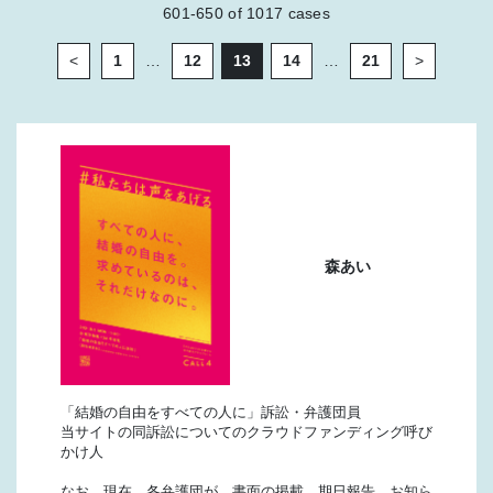
601-650
of
1017
cases
<
1
…
12
13
14
…
21
>
森あい
「結婚の自由をすべての人に」訴訟・弁護団員
当サイトの同訴訟についてのクラウドファンディング呼び
かけ人
なお、現在、各弁護団が、書面の掲載、期日報告、お知ら