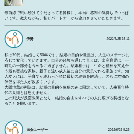
最前線で戦い続けてくださってる皆様に、本当に感謝の気持ちでいっぱ
いです。微力ながら、私とパートナーから協力させていただきます。
伊勢
2022/6/25 15:11
私は70代、結婚して50年です。結婚の目的や意義は、人生のステージに
応じて変化していきます。自分の経験も通して言えば、出産育児は、一
時期の一部分を占めるに過ぎません。結婚相手は、生命と精神を支え合
う最も密接な家族、親子と違い成人後に自分の意思で作る家族です。知
人友人には、子育てが終わった頃に最初の結婚を解消し、のちに本物の
伴侶を得た人が数多くいます。
大阪地裁の判決は、結婚の目的を生殖のみに限定していて、人生百年時
代の見識とは思えません。
この判決が反面教師となり、結婚の自由をすべての人に広げる契機とな
ることを願います。
退会ユーザー
2022/6/25 9:25