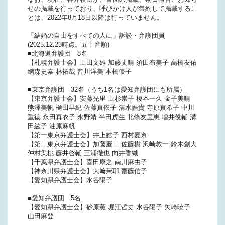
せの掲載を行っており、呼びかけ人が集約して掲載するこ
とは、2022年8月18日以降は行っていません。
「結婚の自由をすべての人に」訴訟・弁護団員
(2025.12.23時点。五十音順)
■北海道弁護団 8名
【札幌弁護士会】上田文雄 加藤丈晴 須田布美子 高橋友佑
綱森史泰 林拓哉 皆川洋美 本橋優子
■東京弁護団 32名（うち1名は愛知弁護団にも所属）
【東京弁護士会】安藤光里 上杉崇子 榎本一久 金子美晴
熊澤美帆 樋田早紀 佐藤真依子 清水皓貴 寺原真希子 中川
重徳 永田真衣子 永野靖 半田虎生 北條友里恵 増井俊輔 溝
田紘子 油原麻帆
【第一東京弁護士会】井上皓子 西村夏奈
【第二東京弁護士会】加藤慶二 佐藤樹 沢崎敦一 鈴木創大
仲村渠桃 藤井啓輔 三浦徹也 向井香織
【千葉県弁護士会】喜田康之 南川麻由子
【神奈川県弁護士会】大﨑茉耶 齋藤信子
【愛知県弁護士会】水谷陽子
■愛知弁護団 5名
【愛知県弁護士会】砂原薫 堀江哲史 水谷陽子 矢崎暁子
山田麻登