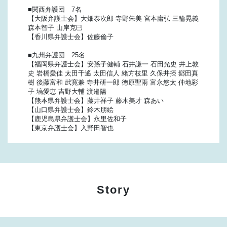
■関西弁護団 7名
【大阪弁護士会】大畑泰次郎 寺野朱美 宮本庸弘 三輪晃義
森本智子 山岸克巳
【香川県弁護士会】佐藤倫子
■九州弁護団 25名
【福岡県弁護士会】安孫子健輔 石井謙一 石田光史 井上敦
史 岩橋愛佳 太田千遙 太田信人 緒方枝里 久保井摂 郷田真
樹 後藤富和 武寛兼 寺井研一郎 徳原聖雨 富永悠太 仲地彩
子 塙愛恵 吉野大輔 渡邉陽
【熊本県弁護士会】藤井祥子 藤木美才 森あい
【山口県弁護士会】鈴木朋絵
【鹿児島県弁護士会】永里佐和子
【東京弁護士会】入野田智也
Story