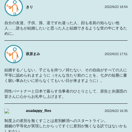
きり
2022/6/22 18:54
自分の友達、子供、孫、道ですれ違った人、顔も名前の知らない他
人……誰もが結婚したいと思った人と結婚できるような世の中にするた
めに。
萩原まみ
2022/6/22 17:51
結婚する／しない、子どもを持つ／持たない、その自由がすべての人に
平等に認められますように（そんな当たり前のことを、七夕の短冊に書
く願い事みたいに祈らなくてもいい日が来ますように）。
同性パートナーと日本で暮らす当事者のひとりとして、原告と弁護団の
皆さんに心からお礼申し上げます。
asadappy_Res
2022/6/22 16:35
制度上の差別を無くすことは差別解消へのスタートライン。
婚姻の平等化が実現したからってすぐに差別が無くなる訳ではないかも
しれない。