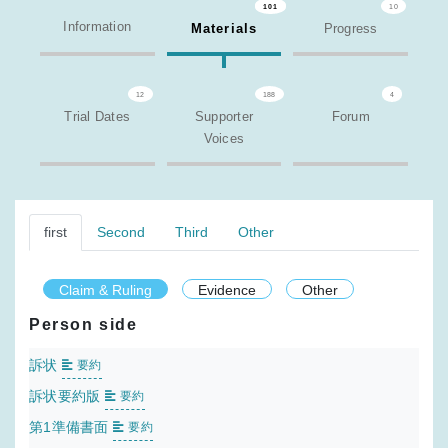
101
10
Information
Materials
Progress
12
188
4
Trial Dates
Supporter
Forum
Voices
first
Second
Third
Other
Claim & Ruling
Evidence
Other
Person side
訴状
要約
訴状要約版
要約
第1準備書面
要約