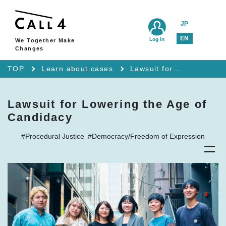
JP
EN
Log in
We Together Make
Changes
TOP
Learn about cases
Lawsuit for Lowering the Age of Candidacy
Lawsuit for Lowering the Age of
Candidacy
#Procedural Justice
#Democracy/Freedom of Expression