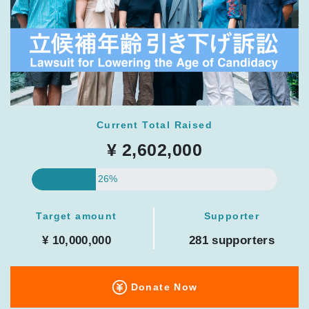
Current Total Raised
¥ 2,602,000
26%
Target amount
Supporter
¥ 10,000,000
281 supporters
Donate Now