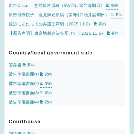
原告Chico. 意見陳述原稿（第9回口頭弁論期日）
要約
原告能條桃子 意見陳述原稿（第9回口頭弁論期日）
要約
控訴にあたっての弁護団声明（2025.11.6）
要約
【原告声明】東京地裁判決を受けて（2025.11.6）
要約
Country/local government side
答弁書
要約
被告準備書面⑴
要約
被告準備書面⑵
要約
被告準備書面⑶
要約
被告準備書面⑷
要約
Courthouse
判決書
要約