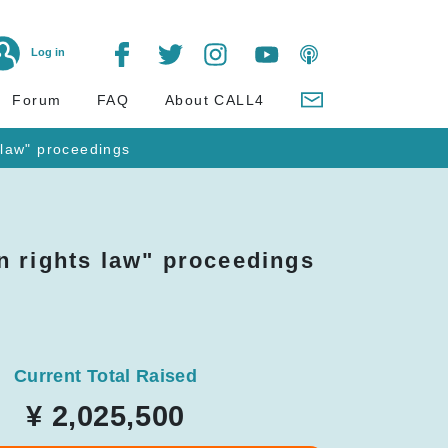
Log in
Forum
FAQ
About CALL4
 law" proceedings
n rights law" proceedings
Current Total Raised
¥ 2,025,500