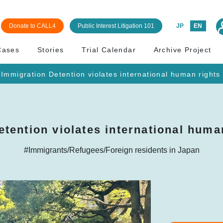
Donate to CALL4
Public Interest Litigation 101
JP
EN
Cases
Stories
Trial Calendar
Archive Project
Immigration Detention violates international human rights
tention violates international huma
#Immigrants/Refugees/Foreign residents in Japan