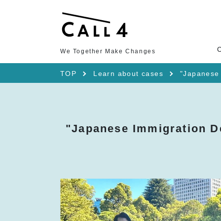
We Together Make Changes
TOP
Learn about cases
"Japanese 
"Japanese Immigration De