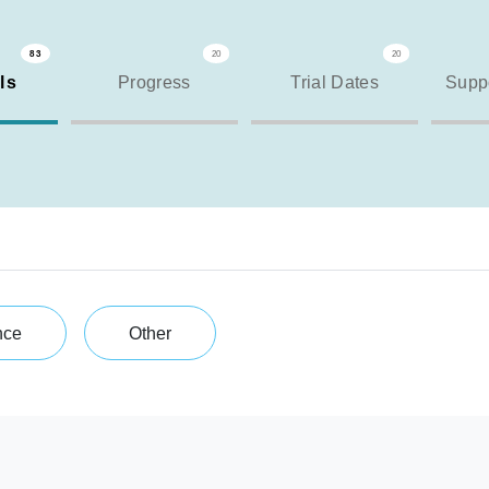
83
20
20
ls
Progress
Trial Dates
Suppo
nce
Other