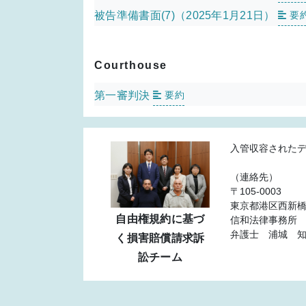
被告準備書面(7)（2025年1月21日）
要
Courthouse
第一審判決
要約
入管収容された
（連絡先）
〒105-0003
東京都港区西新橋1
自由権規約に基づ
信和法律事務所 電話
弁護士 浦城 
く損害賠償請求訴
訟チーム