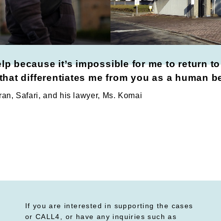
elp because it’s impossible for me to return 
g that differentiates me from you as a human b
Iran, Safari, and his lawyer, Ms. Komai
If you are interested in supporting the cases
or CALL4, or have any inquiries such as