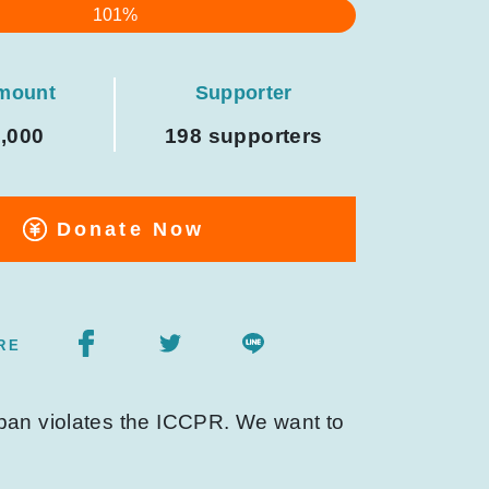
101%
amount
Supporter
0,000
198 supporters
Donate Now
RE
apan violates the ICCPR. We want to