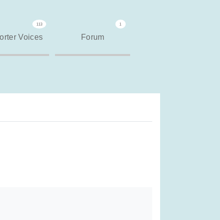
113
1
rter Voices
Forum