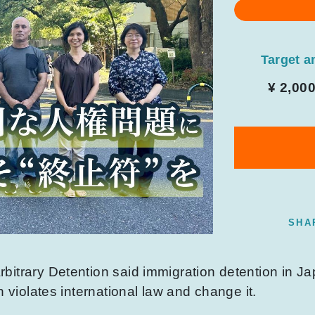
Target 
¥ 2,00
SHA
bitrary Detention said immigration detention in J
n violates international law and change it.