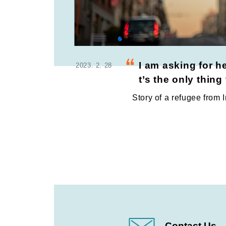
I am asking for h
2023. 2. 28
t’s the only thin
Story of a refugee from 
Contact Us