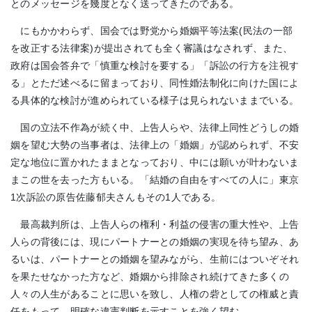
とのメッセージを幾度となく送ってきたのである。
にもかかわらず、国会では野党から婚姻平等法案(民法の一部
を改正する法律案)が提出されても全く審議はなされず、また、
政府は国会答弁で「慎重な検討を要する」「訴訟の行方を注視す
る」とただ述べるに留まっており、同性婚法制化に向けた国によ
る具体的な検討が進められている様子は見られないままでいる。
国の立法不作為が続く中、上告人らや、法律上同性どうしの婚
姻を望む大勢の当事者は、法律上の「婚姻」が認められず、不安
定な地位に置かれたままとなっており、中には願いが叶わないま
まこの世を去った方もいる。「結婚の自由をすべての人に」東京
1次訴訟の原告佐藤郁夫さんもその1人である。
最高裁判所は、上告人らの権利・利益の侵害の重大性や、上告
人らの背後には、現にパートナーとの婚姻の実現を待ち望み、あ
るいは、パートナーとの婚姻を望みながら、生前にはついぞそれ
を果たせなかった方など、婚姻から排除され続けてきた多くの
人々の人生があることに思いを致し、人権の砦としての権威と責
任をもって、明確な違憲判断を示すことを強く望む。