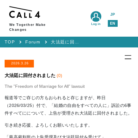
JP
EN
Log in
We Together Make
Changes
TOP
Forum
大法廷に回付されました
2026.3.26
大法廷に回付されました
(0)
The ”Freedom of Marriage for All” lawsuit
報道等でご存じの方もおられると存じますが、昨日
（2026/03/25）付で、「結婚の自由をすべての人に」訴訟の6事
件すべてにについて、上告が受理され大法廷に回付されました。
引き続き応援、よろしくお願いいたします。
「最高裁判所の上告受理及び大法廷回付を受けて」