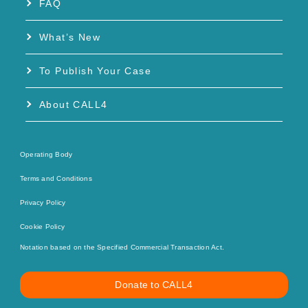
FAQ
What’s New
To Publish Your Case
About CALL4
Operating Body
Terms and Conditions
Privacy Policy
Cookie Policy
Notation based on the Specified Commercial Transaction Act.
Donate to CALL4