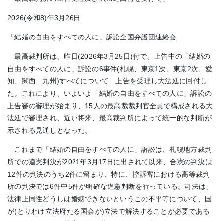
2026(令和8)年3月26日
「結婚の自由をすべての人に」訴訟全国弁護団連絡会
最高裁判所は、昨日(2026年3月25日)付で、上告中の「結婚の
自由をすべての人に」訴訟の6事件(札幌、東京1次、東京2次、愛
知、関西、九州)すべてについて、上告を受理し大法廷に回付し
た。これにより、いよいよ「結婚の自由をすべての人に」訴訟の
上告審の審理が始まり、15人の最高裁裁判官全員で構成される大
法廷で審理され、近い将来、最高裁判所によって統一的な判断が
示される見通しとなった。
これまで「結婚の自由をすべての人に」訴訟は、札幌地方裁判
所での違憲判決が2021年3月17日に出されて以来、合憲の判決は
12件の判決のうち2件に留まり、特に、控訴審における高等裁判
所の判決では6件中5件が明確な違憲判断を行っている。司法は、
法律上同性どうしは婚姻できないというこの不平等について、国
が(とりわけ立法府たる国会が)立法で解決することが必要である