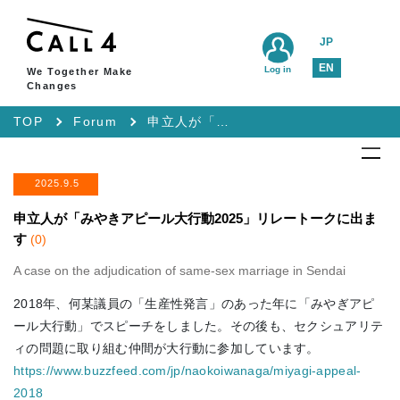
JP
EN
Log in
We Together Make
Changes
TOP
Forum
申立人が「みやきアピール大行動2025」リレートークに出ます
2025.9.5
申立人が「みやきアピール大行動2025」リレートークに出ま
す
(0)
A case on the adjudication of same-sex marriage in Sendai
2018年、何某議員の「生産性発言」のあった年に「みやぎアピ
ール大行動」でスピーチをしました。その後も、セクシュアリテ
ィの問題に取り組む仲間が大行動に参加しています。
https://www.buzzfeed.com/jp/naokoiwanaga/miyagi-appeal-
2018