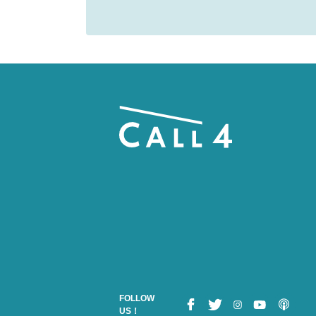
FOLLOW
US！