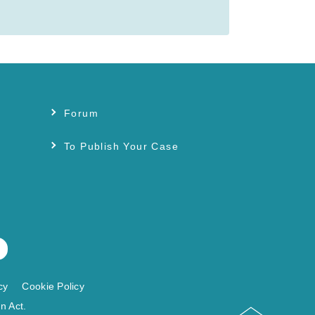
Forum
s
To Publish Your Case
cy
Cookie Policy
n Act.