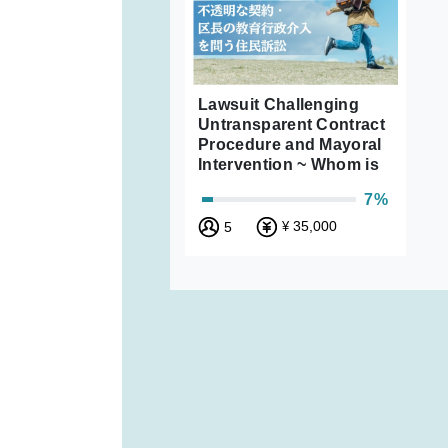
Lawsuit Challenging
Untransparent Contract
Procedure and Mayoral
Intervention ~ Whom is
Bunkyo Ward’s
7%
Education for?
35,000
5
¥