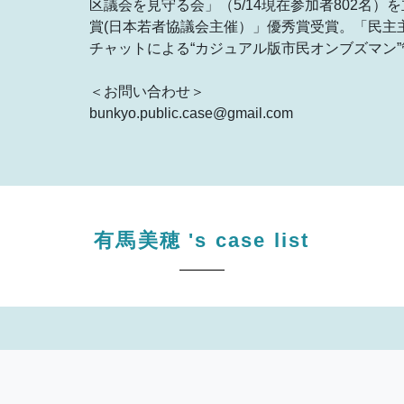
区議会を見守る会」（5/14現在参加者802名）
賞(日本若者協議会主催）」優秀賞受賞。「民主主
チャットによる“カジュアル版市民オンブズマン
＜お問い合わせ＞
bunkyo.public.case@gmail.com
有馬美穂
's case list