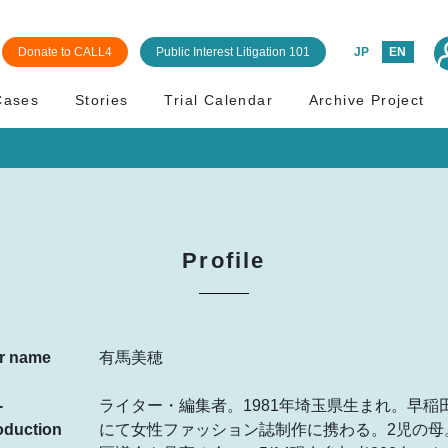
Donate to CALL4
Public Interest Litigation 101
JP
EN
Cases
Stories
Trial Calendar
Archive Project
Profile
r name
有馬美穂
-
ライター・編集者。1981年埼玉県生まれ。早
oduction
にて女性ファッション誌制作に携わる。2児の母。2