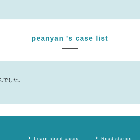
peanyan
's case list
んでした。
Learn about cases
Read stories