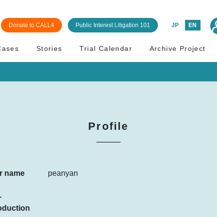
Donate to CALL4
Public Interest Litigation 101
JP
EN
Cases
Stories
Trial Calendar
Archive Project
Profile
r name
peanyan
-
oduction